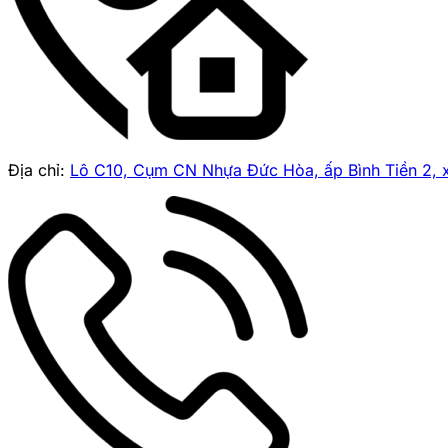
Địa chỉ:
Lô C10, Cụm CN Nhựa Đức Hòa, ấp Bình Tiền 2, 