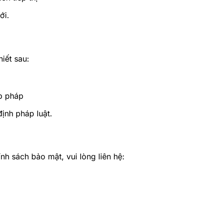
ới.
hiết sau:
p pháp
ịnh pháp luật.
h sách bảo mật, vui lòng liên hệ: