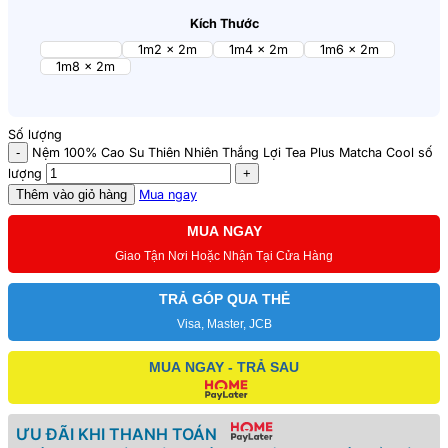
Kích Thước
1m x 2m
1m2 x 2m
1m4 x 2m
1m6 x 2m
1m8 x 2m
Số lượng
Nệm 100% Cao Su Thiên Nhiên Thắng Lợi Tea Plus Matcha Cool số
lượng
Thêm vào giỏ hàng
Mua ngay
MUA NGAY
Giao Tận Nơi Hoặc Nhận Tại Cửa Hàng
TRẢ GÓP QUA THẺ
Visa, Master, JCB
MUA NGAY - TRẢ SAU
ƯU ĐÃI KHI THANH TOÁN