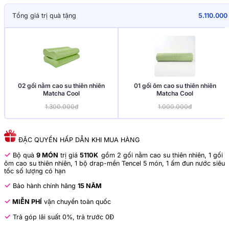
Tổng giá trị quà tặng
5.110.000
02 gối nằm cao su thiên nhiên
01 gối ôm cao su thiên nhiên
Matcha Cool
Matcha Cool
1.300.000đ
1.000.000đ
ĐẶC QUYỀN HẤP DẪN KHI MUA HÀNG
✓
Bộ quà
9 MÓN
trị giá
5110K
gồm 2 gối nằm cao su thiên nhiên, 1 gối
ôm cao su thiên nhiên, 1 bộ drap-mền Tencel 5 món, 1 ấm đun nước siêu
tốc số lượng có hạn
✓
Bảo hành chính hãng
15 NĂM
✓
MIỄN PHÍ
vận chuyển toàn quốc
✓
Trả góp lãi suất 0%, trả trước 0Đ