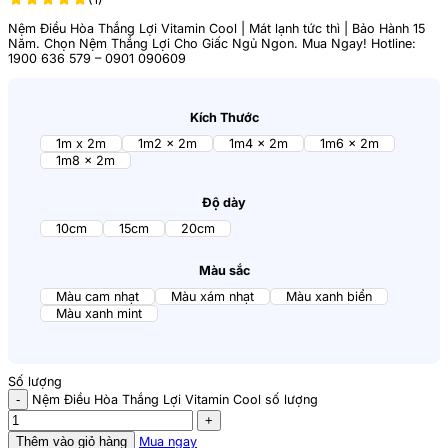
Nệm Điều Hòa Thắng Lợi Vitamin Cool | Mát lạnh tức thì | Bảo Hành 15
Năm. Chọn Nệm Thắng Lợi Cho Giấc Ngủ Ngon. Mua Ngay! Hotline:
1900 636 579 – 0901 090609
Kích Thước
1m x 2m
1m2 x 2m
1m4 x 2m
1m6 x 2m
1m8 x 2m
Độ dày
10cm
15cm
20cm
Màu sắc
Màu cam nhạt
Màu xám nhạt
Màu xanh biển
Màu xanh mint
Số lượng
Nệm Điều Hòa Thắng Lợi Vitamin Cool số lượng
Thêm vào giỏ hàng
Mua ngay