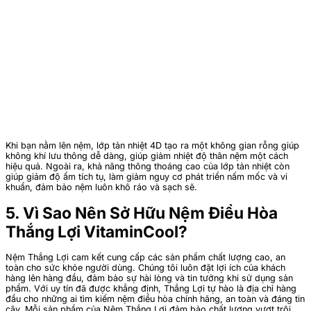
Khi bạn nằm lên nệm, lớp tản nhiệt 4D tạo ra một không gian rỗng giúp
không khí lưu thông dễ dàng, giúp giảm nhiệt độ thân nệm một cách
hiệu quả. Ngoài ra, khả năng thông thoáng cao của lớp tản nhiệt còn
giúp giảm độ ẩm tích tụ, làm giảm nguy cơ phát triển nấm mốc và vi
khuẩn, đảm bảo nệm luôn khô ráo và sạch sẽ.
5. Vì Sao Nên Sở Hữu Nệm Điều Hòa
Thắng Lợi VitaminCool?
Nệm Thắng Lợi cam kết cung cấp các sản phẩm chất lượng cao, an
toàn cho sức khỏe người dùng. Chúng tôi luôn đặt lợi ích của khách
hàng lên hàng đầu, đảm bảo sự hài lòng và tin tưởng khi sử dụng sản
phẩm. Với uy tín đã được khẳng định, Thắng Lợi tự hào là địa chỉ hàng
đầu cho những ai tìm kiếm nệm điều hòa chính hãng, an toàn và đáng tin
cậy. Mỗi sản phẩm của Nệm Thắng Lợi đảm bảo chất lượng vượt trội