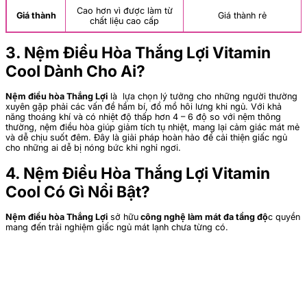
Cao hơn vì được làm từ
Giá thành
Giá thành rẻ
chất liệu cao cấp
3. Nệm Điều Hòa Thắng Lợi Vitamin
Cool Dành Cho Ai?
Nệm điều hòa Thắng Lợi
là lựa chọn lý tưởng cho những người thường
xuyên gặp phải các vấn đề hầm bí, đổ mồ hôi lưng khi ngủ. Với khả
năng thoáng khí và có nhiệt độ thấp hơn 4 – 6 độ so với nệm thông
thường, nệm điều hòa giúp giảm tích tụ nhiệt, mang lại cảm giác mát mẻ
và dễ chịu suốt đêm. Đây là giải pháp hoàn hảo để cải thiện giấc ngủ
cho những ai dễ bị nóng bức khi nghỉ ngơi.
4. Nệm Điều Hòa Thắng Lợi Vitamin
Cool Có Gì Nổi Bật?
Nệm điều hòa Thắng Lợi
sở hữu
công nghệ làm mát đa tầng độ
c quyền
mang đến trải nghiệm giấc ngủ mát lạnh chưa từng có.