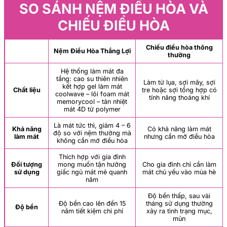
SO SÁNH NỆM ĐIỀU HÒA VÀ
CHIẾU ĐIỀU HÒA
Chiếu điều hòa thông
Nệm Điều Hòa Thắng Lợi
thường
Hệ thống làm mát đa
tầng: cao su thiên nhiên
Làm từ lụa, sợi mây, sợi
kết hợp gel làm mát
Chất liệu
tre hoặc sợi tổng hợp có
coolwave – lõi foam mát
tính năng thoáng khí
memorycool – tản nhiệt
mát 4D từ polymer
Là mát tức thì, giảm 4 – 6
Khả năng
Có khả năng làm mát
độ so với nệm thường mà
làm mát
nhưng cần mở điều hòa
không cần mở điều hòa
Thích hợp với gia đình
Đối tượng
mong muốn tận hưởng
Cho gia đình chỉ cần làm
sử dụng
giấc ngủ mát mẻ quanh
mát chủ yếu vào mùa hè
năm
Độ bền thấp, sau vài
Độ bền cao lên đến 15
tháng sử dụng thường
Độ bền
năm tiết kiệm chi phí
xảy ra tình trạng mục,
mủn