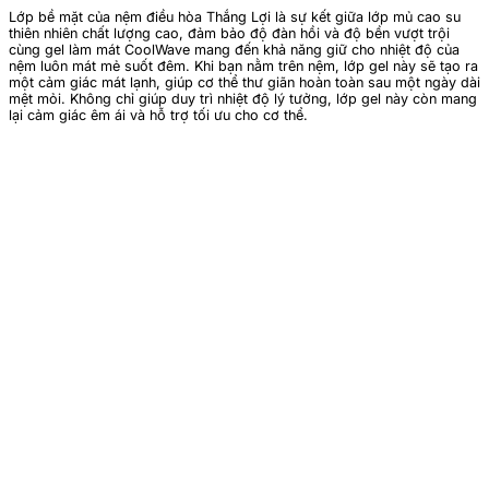
Lớp bề mặt của nệm điều hòa Thắng Lợi là sự kết giữa lớp mủ cao su
thiên nhiên chất lượng cao, đảm bảo độ đàn hồi và độ bền vượt trội
cùng gel làm mát CoolWave mang đến khả năng giữ cho nhiệt độ của
nệm luôn mát mẻ suốt đêm. Khi bạn nằm trên nệm, lớp gel này sẽ tạo ra
một cảm giác mát lạnh, giúp cơ thể thư giãn hoàn toàn sau một ngày dài
mệt mỏi. Không chỉ giúp duy trì nhiệt độ lý tưởng, lớp gel này còn mang
lại cảm giác êm ái và hỗ trợ tối ưu cho cơ thể.