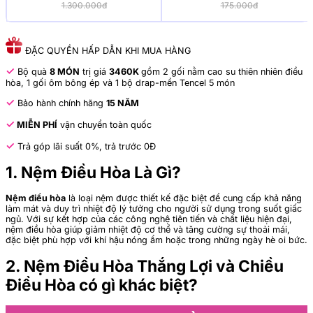
1.300.000đ
175.000đ
ĐẶC QUYỀN HẤP DẪN KHI MUA HÀNG
✓
Bộ quà
8 MÓN
trị giá
3460K
gồm 2 gối nằm cao su thiên nhiên điều
hòa, 1 gối ôm bông ép và 1 bộ drap-mền Tencel 5 món
✓
Bảo hành chính hãng
15 NĂM
✓
MIỄN PHÍ
vận chuyển toàn quốc
✓
Trả góp lãi suất 0%, trả trước 0Đ
1. Nệm Điều Hòa Là Gì?
Nệm điều hòa
là loại nệm được thiết kế đặc biệt để cung cấp khả năng
làm mát và duy trì nhiệt độ lý tưởng cho người sử dụng trong suốt giấc
ngủ. Với sự kết hợp của các công nghệ tiên tiến và chất liệu hiện đại,
nệm điều hòa giúp giảm nhiệt độ cơ thể và tăng cường sự thoải mái,
đặc biệt phù hợp với khí hậu nóng ẩm hoặc trong những ngày hè oi bức.
2. Nệm Điều Hòa Thắng Lợi và Chiều
Điều Hòa có gì khác biệt?