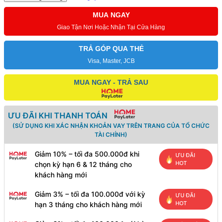
MUA NGAY
Giao Tận Nơi Hoặc Nhận Tại Cửa Hàng
TRẢ GÓP QUA THẺ
Visa, Master, JCB
MUA NGAY - TRẢ SAU
ƯU ĐÃI KHI THANH TOÁN
(SỬ DỤNG KHI XÁC NHẬN KHOẢN VAY TRÊN TRANG CỦA TỔ CHỨC
TÀI CHÍNH)
Giảm 10% – tối đa 500.000đ khi
ƯU ĐÃI
HOT
chọn kỳ hạn 6 & 12 tháng cho
khách hàng mới
Giảm 3% – tối đa 100.000đ với kỳ
ƯU ĐÃI
HOT
hạn 3 tháng cho khách hàng mới