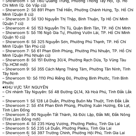
– Showroom 1: Số 1160 Quang Trung, Phường Thông Tây Hội, Tp. Hồ
Chí Minh (Q. Gò Vấp cũ)
– Showroom 2: Số 891 Phạm Thế Hiển, Phường Chánh Hưng, Tp. Hồ Chí
Minh (Quận 8 cũ)
– Showroom 3: Số 130 Nguyễn Thị Thập, Bình Thuận, Tp Hồ Chí Minh
(Quận 7 cũ)
– Showroom 4: Số 153 Nguyễn Thị Tú, Quận Bình Tân, TP. Hồ Chí Minh
– Showroom 5: Số 116 Ngô Gia Tự, Phường Vườn Lài, TP. Hồ Chí Minh
(Quận 10 cũ)
– Showroom 6: Số 325 Nguyễn Sơn, Phường Phú Thạnh, TP. Hồ Chí
Minh (Quận Tân Phú cũ)
– Showroom 7: Số 61 Phan Đình Phùng, Phường Phú Nhuận, TP. Hồ Chí
Minh (Quận Phú Nhuận cũ)
– Showroom 8: Số 151 Đường 30/4, Phường Rạch Dừa, Tp Vũng Tàu
(Tp.HCM mới)
– Showroom 9: Số 355 Cách Mạng Tháng Tám, Phường Tân Ninh, Tỉnh
Tây Ninh
– Showroom 10: Số 1110 Phú Riềng Đỏ, Phường Bình Phước, Tỉnh Bình
Phước
♦️KHU VỰC TÂY NGUYÊN
– Chi nhánh Tây Nguyên: Số 48 Đường QL14, Xã Hoà Phú, Tỉnh Đắk Lắk
–
– Showroom 1: Số 128 Lê Duẩn, Phường Buôn Ma Thuột, Tỉnh Đắk Lắk
– Showroom 2: Số 414 Phan Đình Phùng, Phường Xuân Hương, Đà Lạt,
Tỉnh Lâm Đồng
– Showroom 3: 90 Nguyễn Tất Thành, Xã Đức Lập, Đắk Mil, Đắk Nông
(Tỉnh Lâm Đồng mới)
– Showroom 4: Số 235 Hùng Vương, Phường Pleiku, Tỉnh Gia Lai
– Showroom 5: Số 235 Lê Duẩn, Phường Pleiku, Tỉnh Gia Lai
– Showroom 6: Số 397 Trường Chinh, Phường Hội Phú, Tỉnh Gia Lai