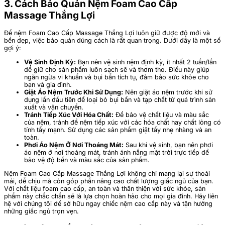
3. Cách Bảo Quản Nệm Foam Cao Cấp
Massage Thắng Lợi
Để nệm Foam Cao Cấp Massage Thắng Lợi luôn giữ được độ mới và
bền đẹp, việc bảo quản đúng cách là rất quan trọng. Dưới đây là một số
gợi ý:
Vệ Sinh Định Kỳ:
Bạn nên vệ sinh nệm định kỳ, ít nhất 2 tuần/lần
để giữ cho sản phẩm luôn sạch sẽ và thơm tho. Điều này giúp
ngăn ngừa vi khuẩn và bụi bẩn tích tụ, đảm bảo sức khỏe cho
bạn và gia đình.
Giặt Áo Nệm Trước Khi Sử Dụng:
Nên giặt áo nệm trước khi sử
dụng lần đầu tiên để loại bỏ bụi bẩn và tạp chất từ quá trình sản
xuất và vận chuyển.
Tránh Tiếp Xúc Với Hóa Chất:
Để bảo vệ chất liệu và màu sắc
của nệm, tránh để nệm tiếp xúc với các hóa chất hay chất lỏng có
tính tẩy mạnh. Sử dụng các sản phẩm giặt tẩy nhẹ nhàng và an
toàn.
Phơi Áo Nệm Ở Nơi Thoáng Mát:
Sau khi vệ sinh, bạn nên phơi
áo nệm ở nơi thoáng mát, tránh ánh nắng mặt trời trực tiếp để
bảo vệ độ bền và màu sắc của sản phẩm.
Nệm Foam Cao Cấp Massage Thắng Lợi không chỉ mang lại sự thoải
mái, dễ chịu mà còn góp phần nâng cao chất lượng giấc ngủ của bạn.
Với chất liệu foam cao cấp, an toàn và thân thiện với sức khỏe, sản
phẩm này chắc chắn sẽ là lựa chọn hoàn hảo cho mọi gia đình. Hãy liên
hệ với chúng tôi để sở hữu ngay chiếc nệm cao cấp này và tận hưởng
những giấc ngủ trọn vẹn.