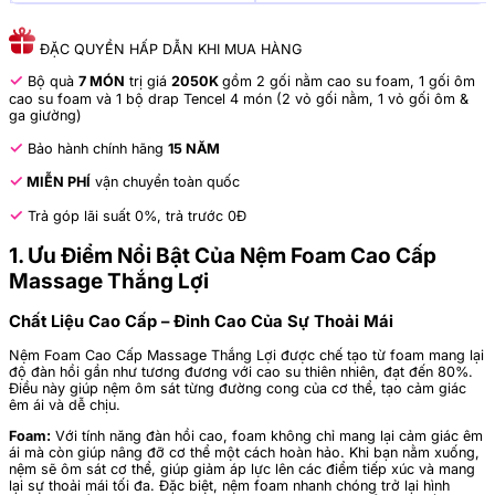
ĐẶC QUYỀN HẤP DẪN KHI MUA HÀNG
✓
Bộ quà
7 MÓN
trị giá
2050K
gồm 2 gối nằm cao su foam, 1 gối ôm
cao su foam và 1 bộ drap Tencel 4 món (2 vỏ gối nằm, 1 vỏ gối ôm &
ga giường)
✓
Bảo hành chính hãng
15 NĂM
✓
MIỄN PHÍ
vận chuyển toàn quốc
✓
Trả góp lãi suất 0%, trả trước 0Đ
1. Ưu Điểm Nổi Bật Của Nệm Foam Cao Cấp
Massage Thắng Lợi
Chất Liệu Cao Cấp – Đỉnh Cao Của Sự Thoải Mái
Nệm Foam Cao Cấp Massage Thắng Lợi được chế tạo từ foam mang lại
độ đàn hồi gần như tương đương với cao su thiên nhiên, đạt đến 80%.
Điều này giúp nệm ôm sát từng đường cong của cơ thể, tạo cảm giác
êm ái và dễ chịu.
Foam:
Với tính năng đàn hồi cao, foam không chỉ mang lại cảm giác êm
ái mà còn giúp nâng đỡ cơ thể một cách hoàn hảo. Khi bạn nằm xuống,
nệm sẽ ôm sát cơ thể, giúp giảm áp lực lên các điểm tiếp xúc và mang
lại sự thoải mái tối đa. Đặc biệt, nệm foam nhanh chóng trở lại hình