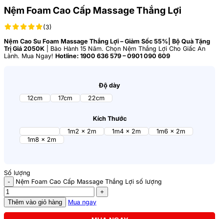
Nệm Foam Cao Cấp Massage Thắng Lợi
(3)
Nệm Cao Su Foam Massage Thắng Lợi – Giảm Sốc 55%| Bộ Quà Tặng
Trị Giá 2050K
| Bảo Hành 15 Năm. Chọn Nệm Thắng Lợi Cho Giấc An
Lành. Mua Ngay!
Hotline: 1900 636 579 – 0901 090 609
Độ dày
12cm
17cm
22cm
Kích Thước
1m x 2m
1m2 x 2m
1m4 x 2m
1m6 x 2m
1m8 x 2m
Số lượng
Nệm Foam Cao Cấp Massage Thắng Lợi số lượng
Thêm vào giỏ hàng
Mua ngay