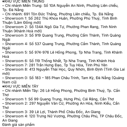
♦️KHU VỰC MIỀN TRUNG
– Chi nhánh Miền Trung: Số 10A Nguyễn An Ninh, Phường Liên chiểu,
Tp. Đà Nẵng
– Chi nhánh: 691 Tôn Đức Thắng, Phường Liên chiểu, Tp. Đà Nẵng
– Showroom 1: Số 262 Thủ Khoa Huân, Phường Phú Thuỷ, Tỉnh Bình
Thuận (Lâm Đồng mới)
– Showroom 2: Số 134A Ngô Gia Tự, Phưởng Phan Rang, Tỉnh Ninh
Thuận (Khánh Hoà mới)
– Showroom 3: Số 919 Quang Trung, Phường Cẩm Thành, Tỉnh Quảng
Ngãi
– Showroom 4: Số 537 Quang Trung, Phường Cẩm Thành, Tỉnh Quảng
Ngãi
– Showroom 5: Số 974-976 Lê Hồng Phong, Tp Nha Trang, Tỉnh Khánh
Hoà
– Showroom 6: Số 119 Thống Nhất, Tp Nha Trang, Tỉnh Khánh Hoà
– Showroom 7: 281 Trần Hưng Đạo, Tp Tuy Hòa, Tỉnh Phú Yên
– Showroom 8: 413 Nguyễn Thái Học, Quy Nhơn, Bình Định (Tỉnh Gia Lai
mới)
– Showroom 0: Số 183 – 185 Phan Châu Trinh, Tam Kỳ, Đà Nẵng (Quảng
Nam cũ)
♦️KHU VỰC MIỀN TÂY
– Chi nhánh Miền Tây: 26 Lê Hồng Phong, Phường Bình Thuỷ, Tp. Cần
Thơ
– Showroom 1: Số 99 Quang Trung, Hưng Phú, Cái Răng, Cần Thơ
– Showroom 2: 297 Nguyễn Văn Cừ, Phường An Hòa, Ninh Kiều, Cần
Thơ
– Showroom 3: 39 Lê Lợi, Thành Phố Châu Đốc, An Giang
– Showroom 4: 120 Trưng Nữ Vương, Phường Châu Phú, TP Châu Đốc,
An Giang
Đánh giá sản phẩm