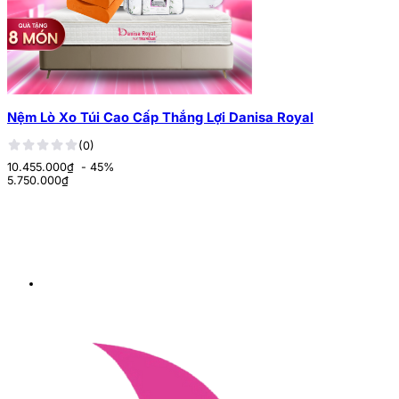
Nệm Lò Xo Túi Cao Cấp Thắng Lợi Danisa Royal
(0)
10.455.000₫
- 45%
5.750.000
₫