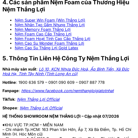
4. Các sản phẩm Nệm Foam của Thương Hiệu
Nệm Thắng Lợi
Nệm Super Win Foam (Win Thắng Lợi)
Nệm Nhân Tạo Gấm Nhung Thắng Lợi
Nệm Memory Foam Thắng Lợi
Nệm Foam Cao Cấp Thắng Lợi
Nệm Foam Hoạt Tính Cao Cấp Thắng Lợi
Nệm Cao Su Wonder Foam Thắng Lợi
Nệm Cao Su Thắng Lợi Gold Latex
5. Thông Tin Liên Hệ Công Ty Nệm Thắng Lợi
Nhà máy sản xuất
:
Lô 10, KCN Nhựa Đức Hoà, Ấp Bình Tiền, Xã Đức
Hoà Hạ, Tỉnh Tây Ninh (Tỉnh Long An cũ)
Hotline
:
1900 636 579 – 0901 090 609 – 0907 887 778
Fanpage
:
https://www.facebook.com/nemthangloigiatotnhat
TikTok
:
Nệm Thắng Lợi Official
Shopee
:
Nệm Thắng Lợi Official
HỆ THỐNG SHOWROOM NỆM THẮNG LỢI – Cập nhật 07/2026
♦️KHU VỰC TP.HCM – MIỀN NAM
– Chi nhánh Tp.HCM: 163 Phan Văn Hớn, Ấp 7, Xã Bà Điểm, Tp. Hồ Chí
Minh (H. Hóc Môn cũ)