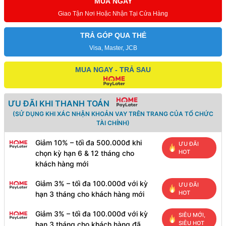
MUA NGAY
Giao Tận Nơi Hoặc Nhận Tại Cửa Hàng
TRẢ GÓP QUA THẺ
Visa, Master, JCB
MUA NGAY - TRẢ SAU
ƯU ĐÃI KHI THANH TOÁN
(SỬ DỤNG KHI XÁC NHẬN KHOẢN VAY TRÊN TRANG CỦA TỔ CHỨC
TÀI CHÍNH)
Giảm 10% – tối đa 500.000đ khi
ƯU ĐÃI
HOT
chọn kỳ hạn 6 & 12 tháng cho
khách hàng mới
Giảm 3% – tối đa 100.000đ với kỳ
ƯU ĐÃI
HOT
hạn 3 tháng cho khách hàng mới
Giảm 3% – tối đa 100.000đ với kỳ
SIÊU MỚI,
SIÊU HOT
hạn 3 tháng cho khách hàng đã