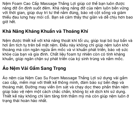
Nệm Foam Cao Cấp Massage Thắng Lợi giúp cơ thể bạn luôn được
nâng đỡ ổn định suốt đêm. Khả năng nâng đỡ của nệm luôn bền vững
với thời gian, giúp duy trì tư thế nằm đúng, bảo vệ cột sống và giảm
thiểu đau lưng hay mỏi cổ. Bạn sẽ cảm thấy thư giãn và dễ chịu hơn bao
giờ hết.
Khả Năng Kháng Khuẩn và Thoáng Khí
Nệm được thiết kế với khả năng thoát khí tối ưu, giúp loại bỏ bụi bẩn và
hơi ẩm tích tụ trên bề mặt nệm. Điều này không chỉ giúp nệm luôn khô
thoáng mà còn ngăn ngừa ẩm mốc và vi khuẩn phát triển, bảo vệ sức
khỏe của bạn và gia đình. Chất liệu foam tự nhiên còn có tính kháng
khuẩn, giúp ngăn chặn sự phát triển của ký sinh trùng và nấm mốc.
Áo Nệm Vải Gấm Sang Trọng
Áo nệm của Nệm Cao Su Foam Massage Thắng Lợi sử dụng vải gấm
cao cấp, mềm mại với thiết kế thông minh, đảm bảo sự bền đẹp và
thoáng mát. Đường may viền ôm sát và chạy dọc theo phần thân nệm
giúp bảo vệ nệm một cách chắc chắn, không bị xê dịch khi sử dụng.
Thiết kế này không chỉ làm tăng tính thẩm mỹ mà còn giúp nệm luôn ở
trạng thái hoàn hảo nhất.