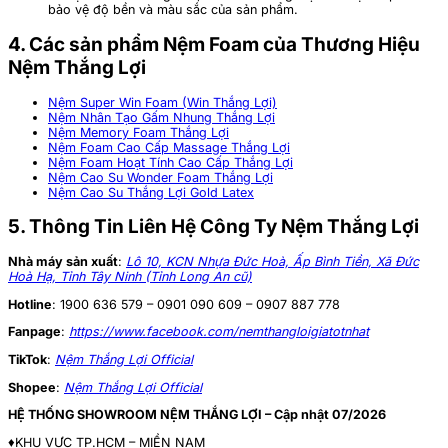
bảo vệ độ bền và màu sắc của sản phẩm.
4. Các sản phẩm Nệm Foam của Thương Hiệu
Nệm Thắng Lợi
Nệm Super Win Foam (Win Thắng Lợi)
Nệm Nhân Tạo Gấm Nhung Thắng Lợi
Nệm Memory Foam Thắng Lợi
Nệm Foam Cao Cấp Massage Thắng Lợi
Nệm Foam Hoạt Tính Cao Cấp Thắng Lợi
Nệm Cao Su Wonder Foam Thắng Lợi
Nệm Cao Su Thắng Lợi Gold Latex
5. Thông Tin Liên Hệ Công Ty Nệm Thắng Lợi
Nhà máy sản xuất
:
Lô 10, KCN Nhựa Đức Hoà, Ấp Bình Tiền, Xã Đức
Hoà Hạ, Tỉnh Tây Ninh (Tỉnh Long An cũ)
Hotline
:
1900 636 579 – 0901 090 609 – 0907 887 778
Fanpage
:
https://www.facebook.com/nemthangloigiatotnhat
TikTok
:
Nệm Thắng Lợi Official
Shopee
:
Nệm Thắng Lợi Official
HỆ THỐNG SHOWROOM NỆM THẮNG LỢI – Cập nhật 07/2026
♦️KHU VỰC TP.HCM – MIỀN NAM