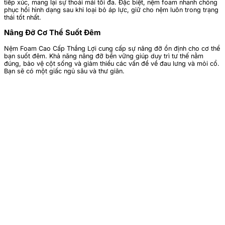
tiếp xúc, mang lại sự thoải mái tối đa. Đặc biệt, nệm foam nhanh chóng
phục hồi hình dạng sau khi loại bỏ áp lực, giữ cho nệm luôn trong trạng
thái tốt nhất.
Nâng Đỡ Cơ Thể Suốt Đêm
Nệm Foam Cao Cấp Thắng Lợi cung cấp sự nâng đỡ ổn định cho cơ thể
bạn suốt đêm. Khả năng nâng đỡ bền vững giúp duy trì tư thế nằm
đúng, bảo vệ cột sống và giảm thiểu các vấn đề về đau lưng và mỏi cổ.
Bạn sẽ có một giấc ngủ sâu và thư giãn.