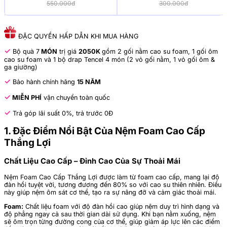
550.000đ
300.000đ
ĐẶC QUYỀN HẤP DẪN KHI MUA HÀNG
✓
Bộ quà 7
MÓN
trị giá
2050K
gồm 2 gối nằm cao su foam, 1 gối ôm
cao su foam và 1 bộ drap Tencel 4 món (2 vỏ gối nằm, 1 vỏ gối ôm &
ga giường)
✓
Bảo hành chính hãng
15 NĂM
✓
MIỄN PHÍ
vận chuyển toàn quốc
✓
Trả góp lãi suất 0%, trả trước 0Đ
1. Đặc Điểm Nổi Bật Của Nệm Foam Cao Cấp
Thắng Lợi
Chất Liệu Cao Cấp – Đỉnh Cao Của Sự Thoải Mái
Nệm Foam Cao Cấp Thắng Lợi được làm từ foam cao cấp, mang lại độ
đàn hồi tuyệt vời, tương đương đến 80% so với cao su thiên nhiên. Điều
này giúp nệm ôm sát cơ thể, tạo ra sự nâng đỡ và cảm giác thoải mái.
Foam:
Chất liệu foam với độ đàn hồi cao giúp nệm duy trì hình dạng và
độ phẳng ngay cả sau thời gian dài sử dụng. Khi bạn nằm xuống, nệm
sẽ ôm trọn từng đường cong của cơ thể, giúp giảm áp lực lên các điểm