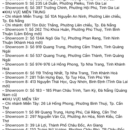
– Showroom 5: Số 235 Lê Duẩn, Phường Pleiku, Tỉnh Gia Lai
– Showroom 6: Số 397 Trường Chinh, Phường Hội Phú, Tỉnh Gia Lai
♦️KHU VỰC MIỀN TRUNG
– Chi nhánh Miền Trung: Số 10A Nguyễn An Ninh, Phường Liên chiểu,
Tp. Đà Nẵng
– Chi nhánh: 691 Tôn Đức Thắng, Phường Liên chiểu, Tp. Đà Nẵng
– Showroom 1: Số 262 Thủ Khoa Huân, Phường Phú Thuỷ, Tỉnh Bình
Thuận (Lâm Đồng mới)
– Showroom 2: Số 134A Ngô Gia Tự, Phưởng Phan Rang, Tỉnh Ninh
Thuận (Khánh Hoà mới)
– Showroom 3: Số 919 Quang Trung, Phường Cẩm Thành, Tỉnh Quảng
Ngãi
– Showroom 4: Số 537 Quang Trung, Phường Cẩm Thành, Tỉnh Quảng
Ngãi
– Showroom 5: Số 974-976 Lê Hồng Phong, Tp Nha Trang, Tỉnh Khánh
Hoà
– Showroom 6: Số 119 Thống Nhất, Tp Nha Trang, Tỉnh Khánh Hoà
– Showroom 7: 281 Trần Hưng Đạo, Tp Tuy Hòa, Tỉnh Phú Yên
– Showroom 8: 413 Nguyễn Thái Học, Quy Nhơn, Bình Định (Tỉnh Gia Lai
mới)
– Showroom 0: Số 183 – 185 Phan Châu Trinh, Tam Kỳ, Đà Nẵng (Quảng
Nam cũ)
♦️KHU VỰC MIỀN TÂY
– Chi nhánh Miền Tây: 26 Lê Hồng Phong, Phường Bình Thuỷ, Tp. Cần
Thơ
– Showroom 1: Số 99 Quang Trung, Hưng Phú, Cái Răng, Cần Thơ
– Showroom 2: 297 Nguyễn Văn Cừ, Phường An Hòa, Ninh Kiều, Cần
Thơ
– Showroom 3: 39 Lê Lợi, Thành Phố Châu Đốc, An Giang
– Showroom 4: 120 Trưng Nữ Vương, Phường Châu Phú, TP Châu Đốc,