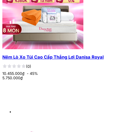
Nệm Lò Xo Túi Cao Cấp Thắng Lợi Danisa Royal
(0)
10.455.000₫
- 45%
5.750.000
₫