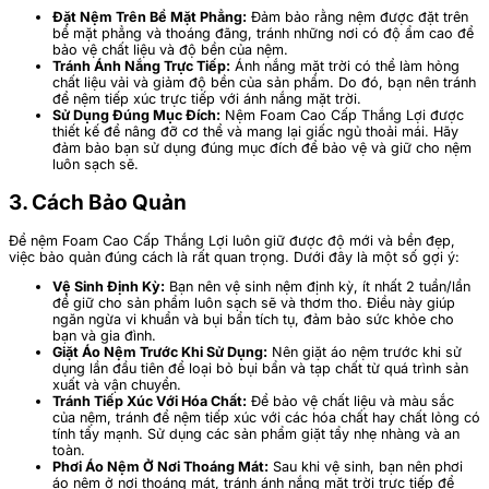
Đặt Nệm Trên Bề Mặt Phẳng:
Đảm bảo rằng nệm được đặt trên
bề mặt phẳng và thoáng đãng, tránh những nơi có độ ẩm cao để
bảo vệ chất liệu và độ bền của nệm.
Tránh Ánh Nắng Trực Tiếp:
Ánh nắng mặt trời có thể làm hỏng
chất liệu vải và giảm độ bền của sản phẩm. Do đó, bạn nên tránh
để nệm tiếp xúc trực tiếp với ánh nắng mặt trời.
Sử Dụng Đúng Mục Đích:
Nệm Foam Cao Cấp Thắng Lợi được
thiết kế để nâng đỡ cơ thể và mang lại giấc ngủ thoải mái. Hãy
đảm bảo bạn sử dụng đúng mục đích để bảo vệ và giữ cho nệm
luôn sạch sẽ.
3. Cách Bảo Quản
Để nệm Foam Cao Cấp Thắng Lợi luôn giữ được độ mới và bền đẹp,
việc bảo quản đúng cách là rất quan trọng. Dưới đây là một số gợi ý:
Vệ Sinh Định Kỳ:
Bạn nên vệ sinh nệm định kỳ, ít nhất 2 tuần/lần
để giữ cho sản phẩm luôn sạch sẽ và thơm tho. Điều này giúp
ngăn ngừa vi khuẩn và bụi bẩn tích tụ, đảm bảo sức khỏe cho
bạn và gia đình.
Giặt Áo Nệm Trước Khi Sử Dụng:
Nên giặt áo nệm trước khi sử
dụng lần đầu tiên để loại bỏ bụi bẩn và tạp chất từ quá trình sản
xuất và vận chuyển.
Tránh Tiếp Xúc Với Hóa Chất:
Để bảo vệ chất liệu và màu sắc
của nệm, tránh để nệm tiếp xúc với các hóa chất hay chất lỏng có
tính tẩy mạnh. Sử dụng các sản phẩm giặt tẩy nhẹ nhàng và an
toàn.
Phơi Áo Nệm Ở Nơi Thoáng Mát:
Sau khi vệ sinh, bạn nên phơi
áo nệm ở nơi thoáng mát, tránh ánh nắng mặt trời trực tiếp để