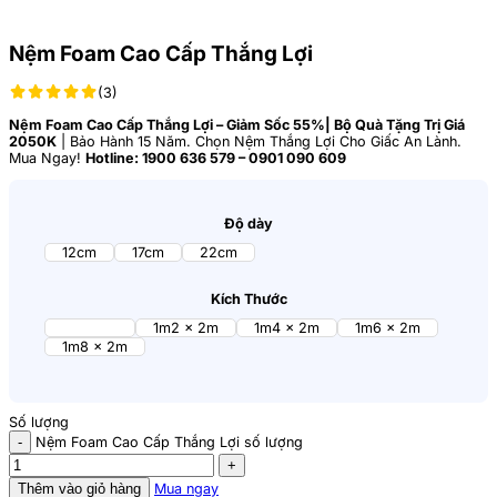
Nệm Foam Cao Cấp Thắng Lợi
(3)
Nệm Foam Cao Cấp Thắng Lợi – Giảm Sốc 55%| Bộ Quà Tặng Trị Giá
2050K
| Bảo Hành 15 Năm. Chọn Nệm Thắng Lợi Cho Giấc An Lành.
Mua Ngay!
Hotline: 1900 636 579 – 0901 090 609
Độ dày
12cm
17cm
22cm
Kích Thước
1m x 2m
1m2 x 2m
1m4 x 2m
1m6 x 2m
1m8 x 2m
Số lượng
Nệm Foam Cao Cấp Thắng Lợi số lượng
Thêm vào giỏ hàng
Mua ngay