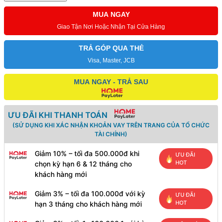
MUA NGAY
Giao Tận Nơi Hoặc Nhận Tại Cửa Hàng
TRẢ GÓP QUA THẺ
Visa, Master, JCB
MUA NGAY - TRẢ SAU
ƯU ĐÃI KHI THANH TOÁN
(SỬ DỤNG KHI XÁC NHẬN KHOẢN VAY TRÊN TRANG CỦA TỔ CHỨC
TÀI CHÍNH)
Giảm 10% – tối đa 500.000đ khi
ƯU ĐÃI
HOT
chọn kỳ hạn 6 & 12 tháng cho
khách hàng mới
Giảm 3% – tối đa 100.000đ với kỳ
ƯU ĐÃI
HOT
hạn 3 tháng cho khách hàng mới