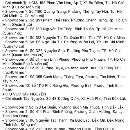
– Chi nhánh Tp.HCM: 163 Phan Văn Hớn, Ấp 7, Xã Bà Điểm, Tp. Hồ Chí
Minh (H. Hóc Môn cũ)
– Showroom 1: Số 1160 Quang Trung, Phường Thông Tây Hội, Tp. Hồ
Chí Minh (Q. Gò Vấp cũ)
– Showroom 2: Số 891 Phạm Thế Hiển, Phường Chánh Hưng, Tp. Hồ Chí
Minh (Quận 8 cũ)
– Showroom 3: Số 130 Nguyễn Thị Thập, Bình Thuận, Tp Hồ Chí Minh
(Quận 7 cũ)
– Showroom 4: Số 153 Nguyễn Thị Tú, Quận Bình Tân, TP. Hồ Chí Minh
– Showroom 5: Số 116 Ngô Gia Tự, Phường Vườn Lài, TP. Hồ Chí Minh
(Quận 10 cũ)
– Showroom 6: Số 325 Nguyễn Sơn, Phường Phú Thạnh, TP. Hồ Chí
Minh (Quận Tân Phú cũ)
– Showroom 7: Số 61 Phan Đình Phùng, Phường Phú Nhuận, TP. Hồ Chí
Minh (Quận Phú Nhuận cũ)
– Showroom 8: Số 151 Đường 30/4, Phường Rạch Dừa, Tp Vũng Tàu
(Tp.HCM mới)
– Showroom 9: Số 355 Cách Mạng Tháng Tám, Phường Tân Ninh, Tỉnh
Tây Ninh
– Showroom 10: Số 1110 Phú Riềng Đỏ, Phường Bình Phước, Tỉnh Bình
Phước
♦️KHU VỰC TÂY NGUYÊN
– Chi nhánh Tây Nguyên: Số 48 Đường QL14, Xã Hoà Phú, Tỉnh Đắk Lắk
–
– Showroom 1: Số 128 Lê Duẩn, Phường Buôn Ma Thuột, Tỉnh Đắk Lắk
– Showroom 2: Số 414 Phan Đình Phùng, Phường Xuân Hương, Đà Lạt,
Tỉnh Lâm Đồng
– Showroom 3: 90 Nguyễn Tất Thành, Xã Đức Lập, Đắk Mil, Đắk Nông
(Tỉnh Lâm Đồng mới)
– Showroom 4: Số 235 Hùng Vương, Phường Pleiku, Tỉnh Gia Lai