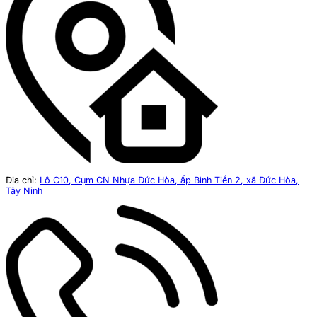
Địa chỉ:
Lô C10, Cụm CN Nhựa Đức Hòa, ấp Bình Tiền 2, xã Đức Hòa,
Tây Ninh