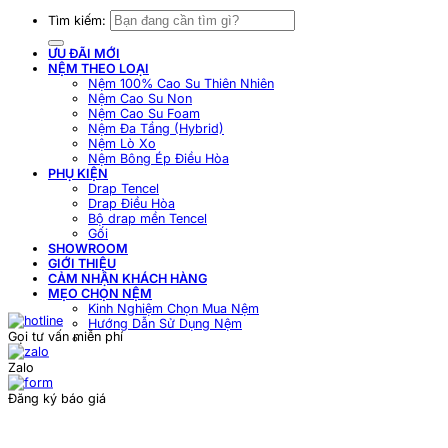
Tìm kiếm:
ƯU ĐÃI MỚI
NỆM THEO LOẠI
Nệm 100% Cao Su Thiên Nhiên
Nệm Cao Su Non
Nệm Cao Su Foam
Nệm Đa Tầng (Hybrid)
Nệm Lò Xo
Nệm Bông Ép Điều Hòa
PHỤ KIỆN
Drap Tencel
Drap Điều Hòa
Bộ drap mền Tencel
Gối
SHOWROOM
GIỚI THIỆU
CẢM NHẬN KHÁCH HÀNG
MẸO CHỌN NỆM
Kinh Nghiệm Chọn Mua Nệm
Hướng Dẫn Sử Dụng Nệm
Gọi tư vấn miễn phí
Zalo
Đăng ký báo giá