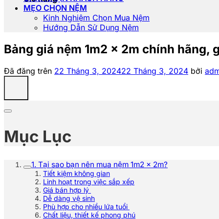
MẸO CHỌN NỆM
Kinh Nghiệm Chọn Mua Nệm
Hướng Dẫn Sử Dụng Nệm
Bảng giá nệm 1m2 x 2m chính hãng, g
Đã đăng trên
22 Tháng 3, 2024
22 Tháng 3, 2024
bởi
adm
Mục Lục
1. Tại sao bạn nên mua nệm 1m2 x 2m?
Tiết kiệm không gian
Linh hoạt trong việc sắp xếp
Giá bán hợp lý
Dễ dàng vệ sinh
Phù hợp cho nhiều lứa tuổi
Chất liệu, thiết kế phong phú