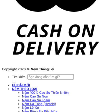
Copyright 2026 ©
Nệm Thắng Lợi
Tìm kiếm:
ƯU ĐÃI MỚI
NỆM THEO LOẠI
Nệm 100% Cao Su Thiên Nhiên
Nệm Cao Su Non
Nệm Cao Su Foam
Nệm Đa Tầng (Hybrid)
Nệm Lò Xo
Nệm Bông Ép Điều Hòa