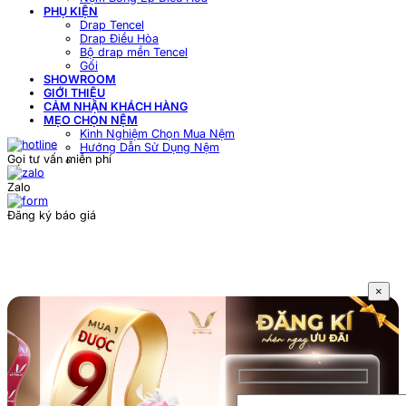
PHỤ KIỆN
Drap Tencel
Drap Điều Hòa
Bộ drap mền Tencel
Gối
SHOWROOM
GIỚI THIỆU
CẢM NHẬN KHÁCH HÀNG
MẸO CHỌN NỆM
Kinh Nghiệm Chọn Mua Nệm
Hướng Dẫn Sử Dụng Nệm
Gọi tư vấn miễn phí
Zalo
Đăng ký báo giá
×