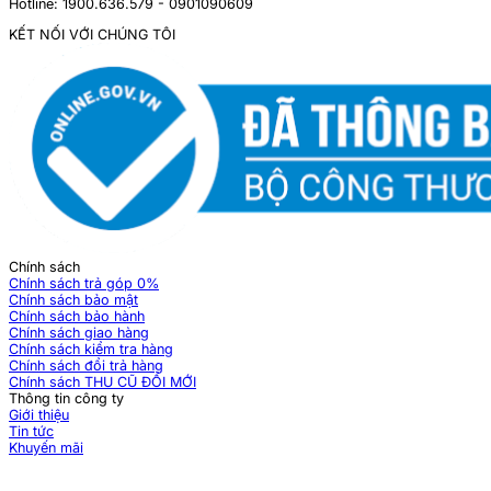
Hotline: 1900.636.579 - 0901090609
KẾT NỐI VỚI CHÚNG TÔI
Chính sách
Chính sách trả góp 0%
Chính sách bảo mật
Chính sách bảo hành
Chính sách giao hàng
Chính sách kiểm tra hàng
Chính sách đổi trả hàng
Chính sách THU CŨ ĐỔI MỚI
Thông tin công ty
Giới thiệu
Tin tức
Khuyến mãi