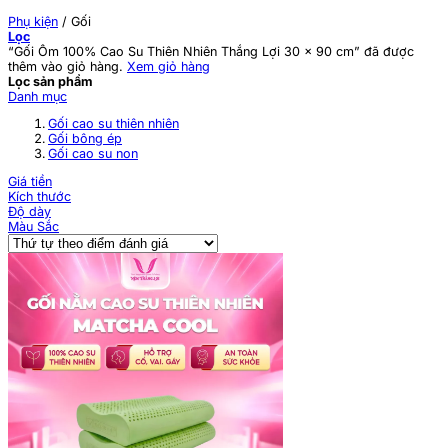
Phụ kiện
/
Gối
Lọc
“Gối Ôm 100% Cao Su Thiên Nhiên Thắng Lợi 30 x 90 cm” đã được
thêm vào giỏ hàng.
Xem giỏ hàng
Lọc sản phẩm
Danh mục
Gối cao su thiên nhiên
Gối bông ép
Gối cao su non
Giá tiền
Kích thước
Độ dày
Màu Sắc