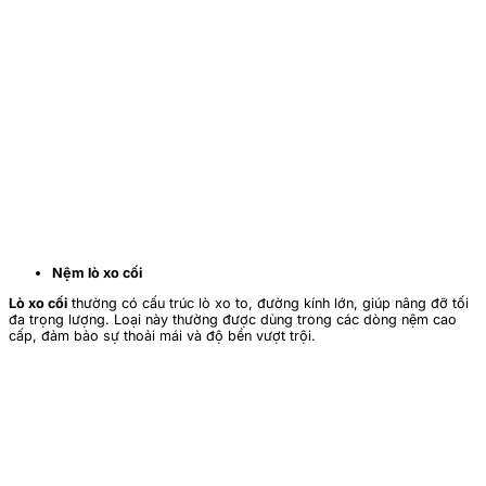
Nệm lò xo cối
Lò xo cối
thường có cấu trúc lò xo to, đường kính lớn, giúp nâng đỡ tối
đa trọng lượng. Loại này thường được dùng trong các dòng nệm cao
cấp, đảm bảo sự thoải mái và độ bền vượt trội.