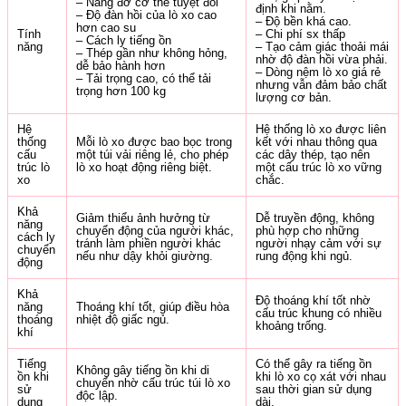
– Nâng đỡ cơ thể tuyệt đối
định khi nằm.
– Độ đàn hồi của lò xo cao
– Độ bền khá cao.
hơn cao su
Tính
– Chi phí sx thấp
– Cách ly tiếng ồn
năng
– Tạo cảm giác thoải mái
– Thép gần như không hỏng,
nhờ độ đàn hồi vừa phải.
dễ bảo hành hơn
– Dòng nệm lò xo giá rẻ
– Tải trọng cao, có thể tải
nhưng vẫn đảm bảo chất
trọng hơn 100 kg
lượng cơ bản.
Hệ
Hệ thống lò xo được liên
thống
Mỗi lò xo được bao bọc trong
kết với nhau thông qua
cấu
một túi vải riêng lẻ, cho phép
các dây thép, tạo nên
trúc lò
lò xo hoạt động riêng biệt.
một cấu trúc lò xo vững
xo
chắc.
Khả
Giảm thiểu ảnh hưởng từ
Dễ truyền động, không
năng
chuyển động của người khác,
phù hợp cho những
cách ly
tránh làm phiền người khác
người nhạy cảm với sự
chuyển
nếu như dậy khỏi giường.
rung động khi ngủ.
động
Khả
Độ thoáng khí tốt nhờ
năng
Thoáng khí tốt, giúp điều hòa
cấu trúc khung có nhiều
thoáng
nhiệt độ giấc ngủ.
khoảng trống.
khí
Tiếng
Có thể gây ra tiếng ồn
Không gây tiếng ồn khi di
ồn khi
khi lò xo cọ xát với nhau
chuyển nhờ cấu trúc túi lò xo
sử
sau thời gian sử dụng
độc lập.
dụng
dài.