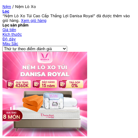
Nệm
/
Nệm Lò Xo
Lọc
“Nệm Lò Xo Túi Cao Cấp Thắng Lợi Danisa Royal” đã được thêm vào
giỏ hàng.
Xem giỏ hàng
Lọc sản phẩm
Giá tiền
Kích thước
Độ dày
Màu Sắc