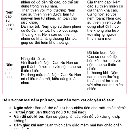
nhiên có độ bền rất cao, có thể sử
Giá thành cao: Nệm
dụng trong nhiều năm.
cao su thiên nhiên có
Thân thiện với môi trường: Nệm
giá thành khá cao.
Nệm
cao su thiên nhiên được làm từ
Cứng hơn so với
cao
nguyên liệu tự nhiên, an toàn cho
nệm foam: Nệm cao
su
sức khỏe.
su thiên nhiên có độ
thiên
Đàn hồi tốt: Nệm cao su thiên nhiên
cứng nhất định, có
nhiên
có độ đàn hồi tốt, hỗ trợ cột sống.
thể không phù hợp
Thoáng khí: Nệm cao su thiên
với những người
nhiên có khả năng thoáng khí tốt,
thích nằm mềm.
giúp cơ thể luôn khô thoáng.
Độ bền kém: Nệm
Cao su non có độ
Nâng đỡ tối ưu:
bền kém hơn so với
Giá thành rẻ: Nệm Cao Su Non có
Nệm
nệm cao su thiên
giá thành rẻ hơn so với nệm cao su
cao
nhiên.
thiên nhiên.
su
Ít thoáng khí: Nệm
Đa dạng mẫu mã: Nệm Cao Su Non
non
cao su non thường ít
có nhiều mẫu mã, kiểu dáng khác
thoáng khí hơn so
nhau.
với nệm cao su thiên
nhiên.
Để lựa chọn loại nệm phù hợp, bạn nên xem xét các yếu tố sau:
Ngân sách:
Bạn có thể đầu tư bao nhiêu tiền cho một chiếc nệm?
Tư thế ngủ:
Bạn thường ngủ ở tư thế nào?
Vấn đề sức khỏe:
Bạn có gặp phải các vấn đề về xương khớp
không?
Cảm giác khi nằm:
Bạn thích cảm giác mềm mại hay chắc chắn