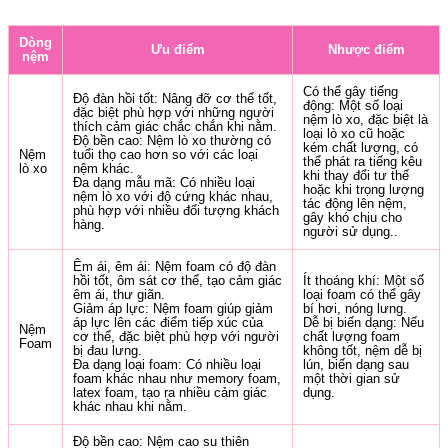
Dòng
Ưu điểm
Nhược điểm
nệm
Có thể gây tiếng
Độ đàn hồi tốt: Nâng đỡ cơ thể tốt,
động: Một số loại
đặc biệt phù hợp với những người
nệm lò xo, đặc biệt là
thích cảm giác chắc chắn khi nằm.
loại lò xo cũ hoặc
Độ bền cao: Nệm lò xo thường có
kém chất lượng, có
Nệm
tuổi thọ cao hơn so với các loại
thể phát ra tiếng kêu
lò xo
nệm khác.
khi thay đổi tư thế
Đa dạng mẫu mã: Có nhiều loại
hoặc khi trọng lượng
nệm lò xo với độ cứng khác nhau,
tác động lên nệm,
phù hợp với nhiều đối tượng khách
gây khó chịu cho
hàng.
người sử dụng..
Êm ái, êm ái: Nệm foam có độ đàn
hồi tốt, ôm sát cơ thể, tạo cảm giác
Ít thoáng khí: Một số
êm ái, thư giãn.
loại foam có thể gây
Giảm áp lực: Nệm foam giúp giảm
bí hơi, nóng lưng.
áp lực lên các điểm tiếp xúc của
Dễ bị biến dạng: Nếu
Nệm
cơ thể, đặc biệt phù hợp với người
chất lượng foam
Foam
bị đau lưng.
không tốt, nệm dễ bị
Đa dạng loại foam: Có nhiều loại
lún, biến dạng sau
foam khác nhau như memory foam,
một thời gian sử
latex foam, tạo ra nhiều cảm giác
dụng.
khác nhau khi nằm.
Độ bền cao: Nệm cao su thiên