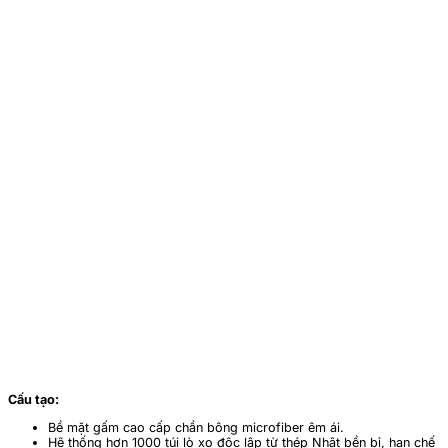
Cấu tạo:
Bề mặt gấm cao cấp chần bông microfiber êm ái.
Hệ thống hơn 1000 túi lò xo độc lập từ thép Nhật bền bỉ, hạn chế