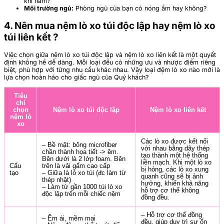
khi nằm?
Môi trường ngủ:
Phòng ngủ của bạn có nóng ẩm hay không?
4. Nên mua nệm lò xo túi độc lập hay nệm lò xo
túi liên kết ?
Việc chọn giữa nệm lò xo túi độc lập và nệm lò xo liên kết là một quyết
định không hề dễ dàng. Mỗi loại đều có những ưu và nhược điểm riêng
biệt, phù hợp với từng nhu cầu khác nhau. Vậy loại đệm lò xo nào mới là
lựa chọn hoàn hảo cho giấc ngủ của Quý khách?
Tiêu
chí
chọn
Nệm lò xo túi độc lập
Nệm lò xo liên kết
nệm lò
xo
Các lò xo được kết nối
– Bề mặt: bông microfiber
với nhau bằng dây thép
chần thành họa tiết -> êm.
tạo thành một hệ thống
Bên dưới là 2 lớp foam. Bên
liền mạch. Khi một lò xo
Cấu
trên là vải gấm cao cấp
bị hỏng, các lò xo xung
tạo
– Giữa là lò xo túi (đc làm từ
quanh cũng sẽ bị ảnh
thép nhật)
hưởng, khiến khả năng
– Làm từ gần 1000 túi lò xo
hỗ trợ cơ thể không
độc lập trên mỗi chiếc nệm
đồng đều.
– Hỗ trợ cơ thể đồng
– Êm ái, mềm mại
đều, giúp duy trì sự ổn