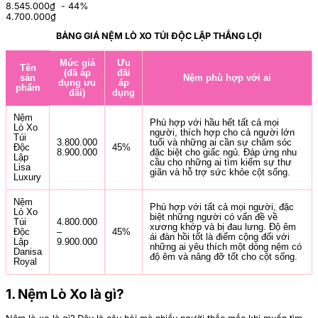
8.545.000₫
- 44%
4.700.000
₫
BẢNG GIÁ NỆM LÒ XO TÚI ĐỘC LẬP THẮNG LỢI
Mức giá
Ưu
Tên
(đã áp
đãi
sản
Nệm phù hợp với ai
dụng ưu
áp
phẩm
đãi)
dụng
Nệm
Phù hợp với hầu hết tất cả mọi
Lò Xo
người, thích hợp cho cả người lớn
Túi
3.800.000
tuổi và những ai cần sự chăm sóc
Độc
45%
8.900.000
đặc biệt cho giấc ngủ. Đáp ứng nhu
Lập
cầu cho những ai tìm kiếm sự thư
Lisa
giãn và hỗ trợ sức khỏe cột sống.
Luxury
Nệm
Phù hợp với tất cả mọi người, đặc
Lò Xo
biệt những người có vấn đề về
Túi
4.800.000
xương khớp và bị đau lưng. Độ êm
Độc
–
45%
ái đàn hồi tốt là điểm cộng đối với
Lập
9.900.000
những ai yêu thích một dòng nệm có
Danisa
độ êm và nâng đỡ tốt cho cột sống.
Royal
1. Nệm Lò Xo là gì?