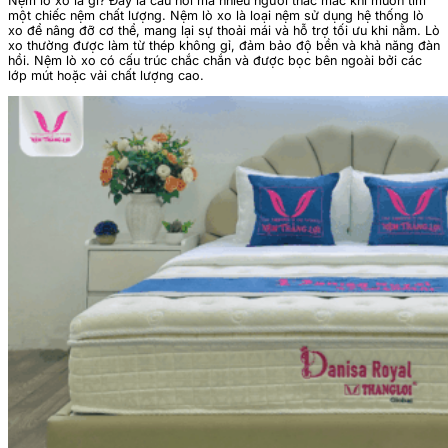
Nệm lò xo là gì? Đây là câu hỏi mà nhiều người thắc mắc khi muốn tìm
một chiếc nệm chất lượng.
Nệm lò xo là loại nệm sử dụng hệ thống lò
xo để nâng đỡ cơ thể, mang lại sự thoải mái và hỗ trợ tối ưu khi nằm. Lò
xo thường được làm từ thép không gỉ, đảm bảo độ bền và khả năng đàn
hồi. Nệm lò xo có cấu trúc chắc chắn và được bọc bên ngoài bởi các
lớp mút hoặc vải chất lượng cao.