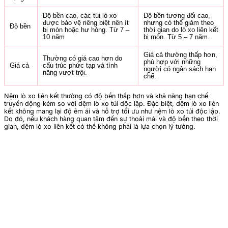
Độ bền cao, các túi lò xo
Độ bền tương đối cao,
được bảo vệ riêng biệt nên ít
nhưng có thể giảm theo
Độ bền
bị mòn hoặc hư hỏng. Từ 7 –
thời gian do lò xo liên kết
10 năm
bị mòn. Từ 5 – 7 năm.
Giá cả thường thấp hơn,
Thường có giá cao hơn do
phù hợp với những
Giá cả
cấu trúc phức tạp và tính
người có ngân sách hạn
năng vượt trội.
chế.
Nệm lò xo liên kết thường có độ bền thấp hơn và khả năng hạn chế
truyền động kém so với đệm lò xo túi độc lập. Đặc biệt, đệm lò xo liên
kết không mang lại độ êm ái và hỗ trợ tối ưu như nệm lò xo túi độc lập.
Do đó, nếu khách hàng quan tâm đến sự thoải mái và độ bền theo thời
gian, đệm lò xo liên kết có thể không phải là lựa chọn lý tưởng.