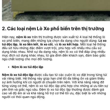
2. Các loại nệm Lò Xo phổ biến trên thị trường
Hiện nay,
nệm lò xo
trên thị trường được sản xuất từ 4 loại hệ thống lò
xo phổ biến, mang đến những lựa chọn đa dạng cho người dùng:
Lò xo
túi độc lập
,
lò xo liên kết
,
lò xo cối
, và
lò xo kết hợp
. Mỗi loại hệ thống
đều sở hữu những đặc điểm vượt trội, phù hợp với nhiều nhu cầu sử
dụng khác nhau. Nhờ sự đa dạng này, nệm lò xo có thể đáp ứng nhiều
mục đích sử dụng khác nhau, từ gia đình đến khách sạn, đảm bảo giấc
ngủ chất lượng cho mọi đối tượng.
Nệm lò xo túi độc lập
Nệm lò xo túi độc lập
được cấu tạo từ các cuộn lò xo đặt trong từng túi
vải riêng biệt. Hệ thống này giúp hạn chế tối đa tiếng ồn và giảm thiểu
sự ảnh hưởng khi có người di chuyển trên nệm. Với khả năng nâng đỡ
từng vùng cơ thể, nệm lò xo túi độc lập phù hợp cho những ai ưu tiên sự
yên tĩnh và giấc ngủ sâu.
Đệm lò xo túi độc lập thường được đánh giá
cao về độ êm ái và khả năng hỗ trợ cơ thể tối ưu, đặc biệt là với những
người có thói quen ngủ động.