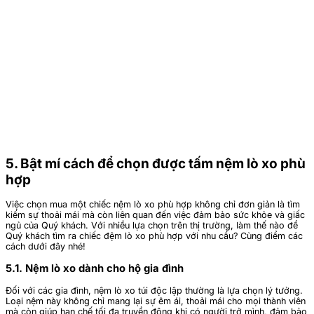
5. Bật mí cách để chọn được tấm nệm lò xo phù
hợp
Việc chọn mua một chiếc nệm lò xo phù hợp không chỉ đơn giản là tìm
kiếm sự thoải mái mà còn liên quan đến việc đảm bảo sức khỏe và giấc
ngủ của Quý khách. Với nhiều lựa chọn trên thị trường, làm thế nào để
Quý khách tìm ra chiếc đệm lò xo phù hợp với nhu cầu? Cùng điểm các
cách dưới đây nhé!
5.1. Nệm lò xo dành cho hộ gia đình
Đối với các gia đình, nệm lò xo túi độc lập thường là lựa chọn lý tưởng.
Loại nệm này không chỉ mang lại sự êm ái, thoải mái cho mọi thành viên
mà còn giúp hạn chế tối đa truyền động khi có người trở mình, đảm bảo