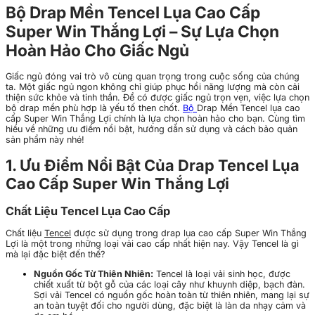
Bộ Drap Mền Tencel Lụa Cao Cấp
Super Win Thắng Lợi – Sự Lựa Chọn
Hoàn Hảo Cho Giấc Ngủ
Giấc ngủ đóng vai trò vô cùng quan trọng trong cuộc sống của chúng
ta. Một giấc ngủ ngon không chỉ giúp phục hồi năng lượng mà còn cải
thiện sức khỏe và tinh thần. Để có được giấc ngủ trọn vẹn, việc lựa chọn
bộ drap mền phù hợp là yếu tố then chốt.
Bộ
Drap Mền Tencel lụa cao
cấp Super Win Thắng Lợi
chính là lựa chọn hoàn hảo cho bạn. Cùng tìm
hiểu về những ưu điểm nổi bật, hướng dẫn sử dụng và cách bảo quản
sản phẩm này nhé!
1. Ưu Điểm Nổi Bật Của Drap Tencel Lụa
Cao Cấp Super Win Thắng Lợi
Chất Liệu Tencel Lụa Cao Cấp
Chất liệu
Tencel
được sử dụng trong drap lụa cao cấp Super Win Thắng
Lợi là một trong những loại vải cao cấp nhất hiện nay. Vậy Tencel là gì
mà lại đặc biệt đến thế?
Nguồn Gốc Từ Thiên Nhiên:
Tencel là loại vải sinh học, được
chiết xuất từ bột gỗ của các loại cây như khuynh diệp, bạch đàn.
Sợi vải Tencel có nguồn gốc hoàn toàn từ thiên nhiên, mang lại sự
an toàn tuyệt đối cho người dùng, đặc biệt là làn da nhạy cảm và