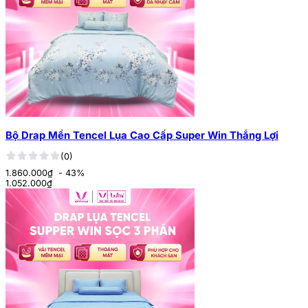
Bộ Drap Mền Tencel Lụa Cao Cấp Super Win Thắng Lợi
(0)
1.860.000₫
- 43%
1.052.000
₫