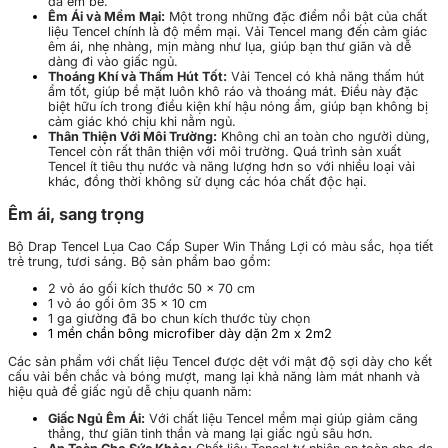
da em bé.
Êm Ái và Mềm Mại:
Một trong những đặc điểm nổi bật của chất
liệu Tencel chính là độ mềm mại. Vải Tencel mang đến cảm giác
êm ái, nhẹ nhàng, mịn màng như lụa, giúp bạn thư giãn và dễ
dàng đi vào giấc ngủ.
Thoáng Khí và Thấm Hút Tốt:
Vải Tencel có khả năng thấm hút
ẩm tốt, giúp bề mặt luôn khô ráo và thoáng mát. Điều này đặc
biệt hữu ích trong điều kiện khí hậu nóng ẩm, giúp bạn không bị
cảm giác khó chịu khi nằm ngủ.
Thân Thiện Với Môi Trường:
Không chỉ an toàn cho người dùng,
Tencel còn rất thân thiện với môi trường. Quá trình sản xuất
Tencel ít tiêu thụ nước và năng lượng hơn so với nhiều loại vải
khác, đồng thời không sử dụng các hóa chất độc hại.
Êm ái, sang trọng
Bộ Drap Tencel Lụa Cao Cấp Super Win Thắng Lợi có màu sắc, họa tiết
trẻ trung, tươi sáng. Bộ sản phẩm bao gồm:
2 vỏ áo gối kích thước 50 x 70 cm
1 vỏ áo gối ôm 35 x 10 cm
1 ga giường đã bo chun kích thước tùy chọn
1 mền chần bông microfiber dày dặn 2m x 2m2
Các sản phẩm với chất liệu Tencel được dệt với mật độ sợi dày cho kết
cấu vải bền chắc và bóng mượt, mang lại khả năng làm mát nhanh và
hiệu quả để giấc ngủ dễ chịu quanh năm:
Giấc Ngủ Êm Ái:
Với chất liệu Tencel mềm mại giúp giảm căng
thẳng, thư giãn tinh thần và mang lại giấc ngủ sâu hơn.