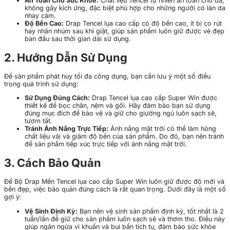
An Toàn Cho Sức Khỏe:
Chất liệu Tencel tự nhiên an toàn cho da,
không gây kích ứng, đặc biệt phù hợp cho những người có làn da
nhạy cảm.
Độ Bền Cao:
Drap Tencel lụa cao cấp có độ bền cao, ít bị co rút
hay nhăn nhúm sau khi giặt, giúp sản phẩm luôn giữ được vẻ đẹp
ban đầu sau thời gian dài sử dụng.
2. Hướng Dẫn Sử Dụng
Để sản phẩm phát huy tối đa công dụng, bạn cần lưu ý một số điều
trong quá trình sử dụng:
Sử Dụng Đúng Cách:
Drap Tencel lụa cao cấp Super Win được
thiết kế để bọc chăn, nệm và gối. Hãy đảm bảo bạn sử dụng
đúng mục đích để bảo vệ và giữ cho giường ngủ luôn sạch sẽ,
tươm tất.
Tránh Ánh Nắng Trực Tiếp:
Ánh nắng mặt trời có thể làm hỏng
chất liệu vải và giảm độ bền của sản phẩm. Do đó, bạn nên tránh
để sản phẩm tiếp xúc trực tiếp với ánh nắng mặt trời.
3. Cách Bảo Quản
Để Bộ Drap Mền Tencel lụa cao cấp Super Win luôn giữ được độ mới và
bền đẹp, việc bảo quản đúng cách là rất quan trọng. Dưới đây là một số
gợi ý:
Vệ Sinh Định Kỳ:
Bạn nên vệ sinh sản phẩm định kỳ, tốt nhất là 2
tuần/lần để giữ cho sản phẩm luôn sạch sẽ và thơm tho. Điều này
giúp ngăn ngừa vi khuẩn và bụi bẩn tích tụ, đảm bảo sức khỏe