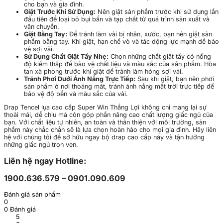
cho bạn và gia đình.
Giặt Trước Khi Sử Dụng:
Nên giặt sản phẩm trước khi sử dụng lần
đầu tiên để loại bỏ bụi bẩn và tạp chất từ quá trình sản xuất và
vận chuyển.
Giặt Bằng Tay:
Để tránh làm vải bị nhăn, xước, bạn nên giặt sản
phẩm bằng tay. Khi giặt, hạn chế vò và tác động lực mạnh để bảo
vệ sợi vải.
Sử Dụng Chất Giặt Tẩy Nhẹ:
Chọn những chất giặt tẩy có nồng
độ kiềm thấp để bảo vệ chất liệu và màu sắc của sản phẩm. Hòa
tan xà phòng trước khi giặt để tránh làm hỏng sợi vải.
Tránh Phơi Dưới Ánh Nắng Trực Tiếp:
Sau khi giặt, bạn nên phơi
sản phẩm ở nơi thoáng mát, tránh ánh nắng mặt trời trực tiếp để
bảo vệ độ bền và màu sắc của vải.
Drap Tencel lụa cao cấp Super Win Thắng Lợi không chỉ mang lại sự
thoải mái, dễ chịu mà còn góp phần nâng cao chất lượng giấc ngủ của
bạn. Với chất liệu tự nhiên, an toàn và thân thiện với môi trường, sản
phẩm này chắc chắn sẽ là lựa chọn hoàn hảo cho mọi gia đình. Hãy liên
hệ với chúng tôi để sở hữu ngay bộ drap cao cấp này và tận hưởng
những giấc ngủ trọn vẹn.
Liên hệ ngay Hotline:
1900.636.579 – 0901.090.609
Đánh giá sản phẩm
0
0 Đánh giá
5