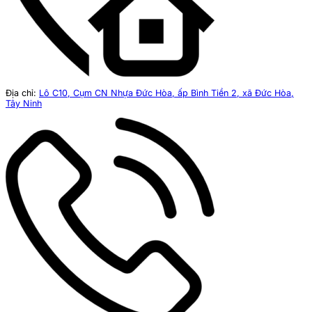
Địa chỉ:
Lô C10, Cụm CN Nhựa Đức Hòa, ấp Bình Tiền 2, xã Đức Hòa,
Tây Ninh