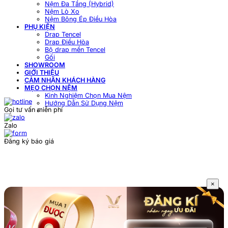
Nệm Đa Tầng (Hybrid)
Nệm Lò Xo
Nệm Bông Ép Điều Hòa
PHỤ KIỆN
Drap Tencel
Drap Điều Hòa
Bộ drap mền Tencel
Gối
SHOWROOM
GIỚI THIỆU
CẢM NHẬN KHÁCH HÀNG
MẸO CHỌN NỆM
Kinh Nghiệm Chọn Mua Nệm
Hướng Dẫn Sử Dụng Nệm
Gọi tư vấn miễn phí
Zalo
Đăng ký báo giá
×