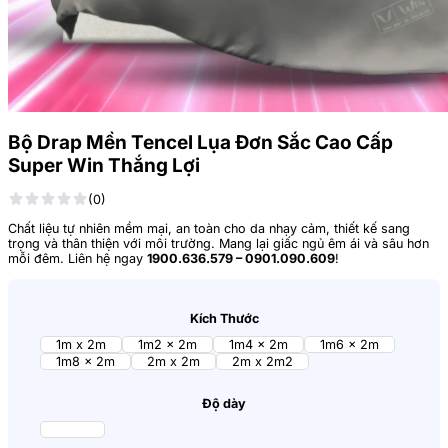
Bộ Drap Mền Tencel Lụa Đơn Sắc Cao Cấp
Super Win Thắng Lợi
(0)
Chất liệu tự nhiên mềm mại, an toàn cho da nhạy cảm, thiết kế sang
trọng và thân thiện với môi trường. Mang lại giấc ngủ êm ái và sâu hơn
mỗi đêm. Liên hệ ngay
1900.636.579 – 0901.090.609
!
Kích Thước
1m x 2m
1m2 x 2m
1m4 x 2m
1m6 x 2m
1m8 x 2m
2m x 2m
2m x 2m2
Độ dày
27cm