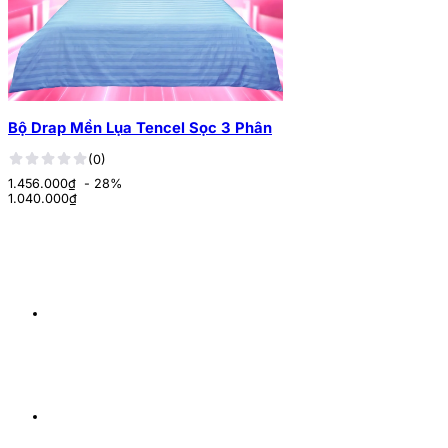
Bộ Drap Mền Lụa Tencel Sọc 3 Phân
(0)
1.456.000₫
- 28%
1.040.000
₫