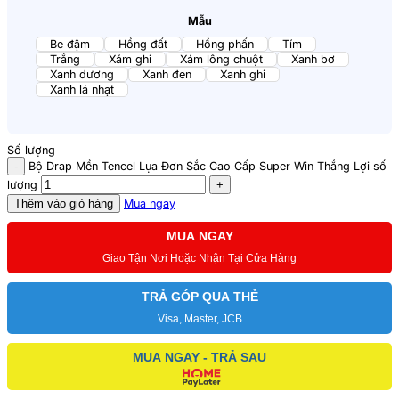
Mẫu
Be đậm
Hồng đất
Hồng phấn
Tím
Trắng
Xám ghi
Xám lông chuột
Xanh bơ
Xanh dương
Xanh đen
Xanh ghi
Xanh lá nhạt
Số lượng
Bộ Drap Mền Tencel Lụa Đơn Sắc Cao Cấp Super Win Thắng Lợi số
lượng
Thêm vào giỏ hàng
Mua ngay
MUA NGAY
Giao Tận Nơi Hoặc Nhận Tại Cửa Hàng
TRẢ GÓP QUA THẺ
Visa, Master, JCB
MUA NGAY - TRẢ SAU