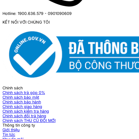
Hotline: 1900.636.579 - 0901090609
KẾT NỐI VỚI CHÚNG TÔI
Chính sách
Chính sách trả góp 0%
Chính sách bảo mật
Chính sách bảo hành
Chính sách giao hàng
Chính sách kiểm tra hàng
Chính sách đổi trả hàng
Chính sách THU CŨ ĐỔI MỚI
Thông tin công ty
Giới thiệu
Tin tức