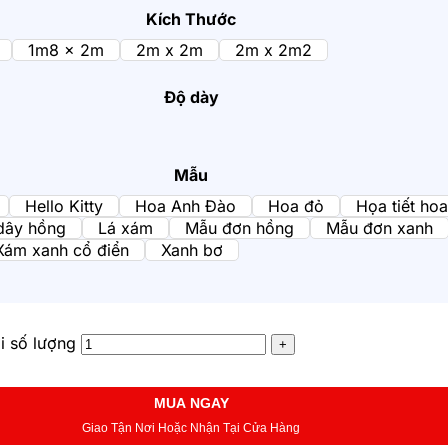
Kích Thước
1m8 x 2m
2m x 2m
2m x 2m2
Độ dày
Mẫu
Hello Kitty
Hoa Anh Đào
Hoa đỏ
Họa tiết hoa
dây hồng
Lá xám
Mẫu đơn hồng
Mẫu đơn xanh
Xám xanh cổ điển
Xanh bơ
i số lượng
MUA NGAY
Giao Tận Nơi Hoặc Nhận Tại Cửa Hàng