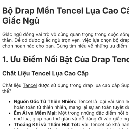
Bộ Drap Mền Tencel Lụa Cao C
Giấc Ngủ
Giấc ngủ đóng vai trò vô cùng quan trọng trong cuộc sốn
thần. Để có được giấc ngủ trọn vẹn, việc lựa chọn bộ dra
chọn hoàn hảo cho bạn. Cùng tìm hiểu về những ưu điểm 
1. Ưu Điểm Nổi Bật Của Drap Ten
Chất Liệu Tencel Lụa Cao Cấp
Chất liệu
Tencel
được sử dụng trong drap lụa cao cấp Super
thế?
Nguồn Gốc Từ Thiên Nhiên:
Tencel là loại vải sinh
hoàn toàn từ thiên nhiên, mang lại sự an toàn tuyệt 
Êm Ái và Mềm Mại:
Một trong những đặc điểm nổi bậ
như lụa, giúp bạn thư giãn và dễ dàng đi vào giấc ng
Thoáng Khí và Thấm Hút Tốt:
Vải Tencel có khả năng