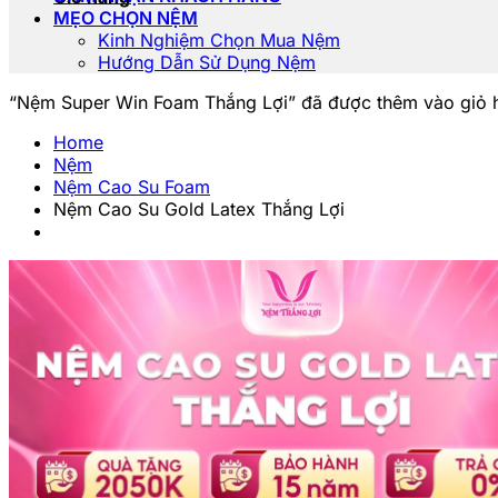
MẸO CHỌN NỆM
Kinh Nghiệm Chọn Mua Nệm
Hướng Dẫn Sử Dụng Nệm
“Nệm Super Win Foam Thắng Lợi” đã được thêm vào giỏ 
Home
Nệm
Nệm Cao Su Foam
Nệm Cao Su Gold Latex Thắng Lợi