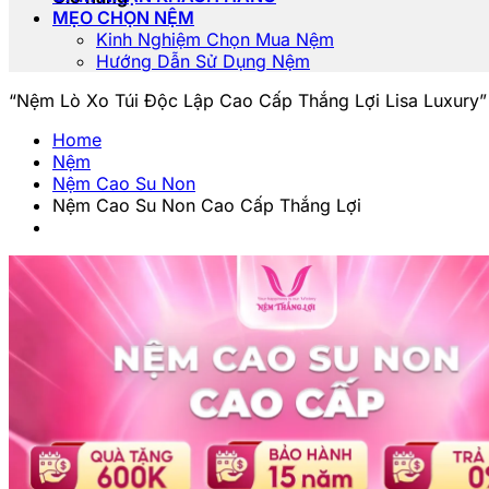
MẸO CHỌN NỆM
Kinh Nghiệm Chọn Mua Nệm
Hướng Dẫn Sử Dụng Nệm
“Nệm Lò Xo Túi Độc Lập Cao Cấp Thắng Lợi Lisa Luxury”
Home
Nệm
Nệm Cao Su Non
Nệm Cao Su Non Cao Cấp Thắng Lợi