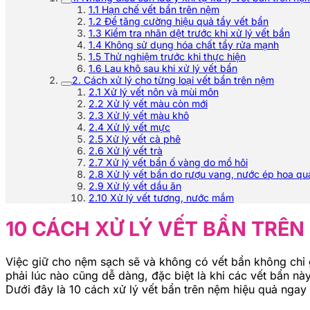
1.1 Hạn chế vết bẩn trên nệm
1.2 Để tăng cường hiệu quả tẩy vết bẩn
1.3 Kiểm tra nhãn dệt trước khi xử lý vết bẩn
1.4 Không sử dụng hóa chất tẩy rửa mạnh
1.5 Thử nghiệm trước khi thực hiện
1.6 Lau khô sau khi xử lý vết bẩn
2. Cách xử lý cho từng loại vết bẩn trên nệm
2.1 Xử lý vết nôn và mùi môn
2.2 Xử lý vết màu còn mới
2.3 Xử lý vết màu khô
2.4 Xử lý vết mực
2.5 Xử lý vết cà phê
2.6 Xử lý vết trà
2.7 Xử lý vết bẩn ố vàng do mồ hôi
2.8 Xử lý vết bẩn do rượu vang, nước ép hoa qu
2.9 Xử lý vết dầu ăn
2.10 Xử lý vết tương, nước mắm
10 CÁCH XỬ LÝ VẾT BẨN TRÊN
Việc giữ cho nệm sạch sẽ và không có vết bẩn không chỉ 
phải lúc nào cũng dễ dàng, đặc biệt là khi các vết bẩn n
Dưới đây là 10 cách xử lý vết bẩn trên nệm hiệu quả nga