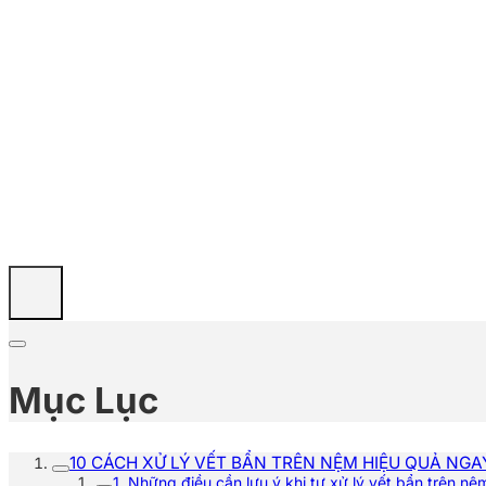
Mục Lục
10 CÁCH XỬ LÝ VẾT BẨN TRÊN NỆM HIỆU QUẢ NGA
1. Những điều cần lưu ý khi tự xử lý vết bẩn trên nệ