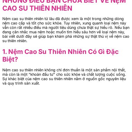
NHỮNG ĐIỀU BẠN CHƯA BIẾT VỀ NỆM
CAO SU THIÊN NHIÊN
Nệm cao su thiên nhiên từ lâu đã được xem là một trong những dòng
nệm cao cấp và tốt cho sức khỏe. Tuy nhiên, xung quanh loại nệm này
vẫn còn rất nhiều điều mà người tiêu dùng chưa thật sự hiểu rõ. Nếu bạn
đang cân nhắc mua nệm hoặc muốn tìm hiểu sâu hơn về loại nệm này,
bài viết dưới đây sẽ giúp bạn khám phá những sự thật thú vị về nệm cao
su thiên nhiên.
1. Nệm Cao Su Thiên Nhiên Có Gì Đặc
Biệt?
Nệm cao su thiên nhiên không chỉ đơn thuần là một sản phẩm nội thất,
mà còn là một “khoản đầu tư” cho sức khỏe và chất lượng cuộc sống.
Sự khác biệt của nệm cao su thiên nhiên nằm ở nguồn gốc nguyên liệu
và quy trình sản xuất.