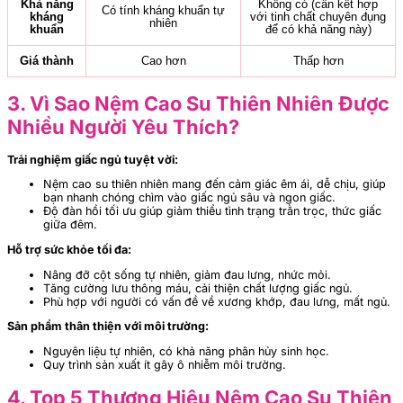
Khả năng
Không có (cần kết hợp
Có tính kháng khuẩn tự
kháng
với tinh chất chuyên đụng
nhiên
khuẩn
để có khả năng này)
Giá thành
Cao hơn
Thấp hơn
3. Vì Sao Nệm Cao Su Thiên Nhiên Được
Nhiều Người Yêu Thích?
T
rải nghiệm giấc ngủ tuyệt vời:
Nệm cao su thiên nhiên mang đến cảm giác êm ái, dễ chịu, giúp
bạn nhanh chóng chìm vào giấc ngủ sâu và ngon giấc.
Độ đàn hồi tối ưu giúp giảm thiểu tình trạng trằn trọc, thức giấc
giữa đêm.
Hỗ trợ sức khỏe tối đa:
Nâng đỡ cột sống tự nhiên, giảm đau lưng, nhức mỏi.
Tăng cường lưu thông máu, cải thiện chất lượng giấc ngủ.
Phù hợp với người có vấn đề về xương khớp, đau lưng, mất ngủ.
Sản phẩm thân thiện với môi trường:
Nguyên liệu tự nhiên, có khả năng phân hủy sinh học.
Quy trình sản xuất ít gây ô nhiễm môi trường.
4. Top 5 Thương Hiệu Nệm Cao Su Thiên