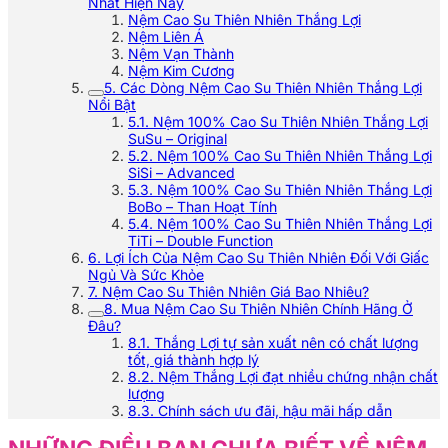
Nhất Hiện Nay
Nệm Cao Su Thiên Nhiên Thắng Lợi
Nệm Liên Á
Nệm Vạn Thành
Nệm Kim Cương
5. Các Dòng Nệm Cao Su Thiên Nhiên Thắng Lợi
Nổi Bật
5.1. Nệm 100% Cao Su Thiên Nhiên Thắng Lợi
SuSu – Original
5.2. Nệm 100% Cao Su Thiên Nhiên Thắng Lợi
SiSi – Advanced
5.3. Nệm 100% Cao Su Thiên Nhiên Thắng Lợi
BoBo – Than Hoạt Tính
5.4. Nệm 100% Cao Su Thiên Nhiên Thắng Lợi
TiTi – Double Function
6. Lợi Ích Của Nệm Cao Su Thiên Nhiên Đối Với Giấc
Ngủ Và Sức Khỏe
7. Nệm Cao Su Thiên Nhiên Giá Bao Nhiêu?
8. Mua Nệm Cao Su Thiên Nhiên Chính Hãng Ở
Đâu?
8.1. Thắng Lợi tự sản xuất nên có chất lượng
tốt, giá thành hợp lý
8.2. Nệm Thắng Lợi đạt nhiều chứng nhận chất
lượng
8.3. Chính sách ưu đãi, hậu mãi hấp dẫn