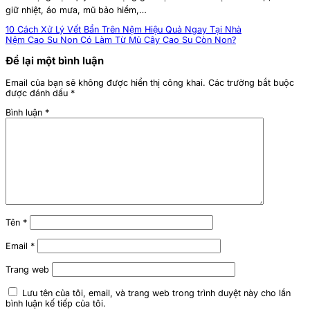
giữ nhiệt, áo mưa, mũ bảo hiểm,…
10 Cách Xử Lý Vết Bẩn Trên Nệm Hiệu Quả Ngay Tại Nhà
Nệm Cao Su Non Có Làm Từ Mủ Cây Cao Su Còn Non?
Để lại một bình luận
Email của bạn sẽ không được hiển thị công khai.
Các trường bắt buộc
được đánh dấu
*
Bình luận
*
Tên
*
Email
*
Trang web
Lưu tên của tôi, email, và trang web trong trình duyệt này cho lần
bình luận kế tiếp của tôi.