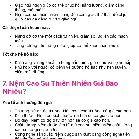
Giấc ngủ ngon giúp cơ thể phục hồi năng lượng, giảm căng
thẳng, mệt mỏi.
Nệm cao su thiên nhiên mang đến cảm giác thư thái, dễ chịu,
giúp bạn dễ dàng đi vào giấc ngủ.
Cải thiện tuần hoàn máu:
Nâng đỡ cơ thể một cách tự nhiên, giảm áp lực lên các mạch
máu.
Tăng cường lưu thông máu, giúp cơ thể khỏe mạnh hơn.
Tốt cho hệ hô hấp:
Khả năng kháng khuẩn, chống nấm mốc giúp bảo vệ hệ hô hấp.
Phù hợp với người có bệnh về đường hô hấp như hen suyễn,
viêm mũi dị ứng.
7. Nệm Cao Su Thiên Nhiên Giá Bao
Nhiêu?
Yếu tố ảnh hưởng đến giá:
Thương hiệu: Các thương hiệu nổi tiếng thường có giá cao hơn.
Kích thước: Nệm có kích thước lớn hơn sẽ có giá cao hơn.
Độ dày: Nệm có độ dày lớn hơn sẽ có giá cao hơn.
Chất lượng: Nệm được làm từ mủ cao su thiên nhiên chất lượng
cao sẽ có giá cao hơn.
Công nghệ sản xuất: Nệm được sản xuất bằng công nghệ tiên
tiến thường có giá cao hơn.