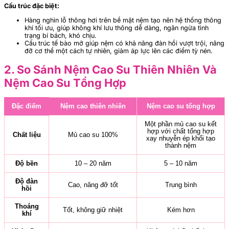
Cấu trúc đặc biệt:
Hàng nghìn lỗ thông hơi trên bề mặt nệm tạo nên hệ thống thông
khí tối ưu, giúp không khí lưu thông dễ dàng, ngăn ngừa tình
trạng bí bách, khó chịu.
Cấu trúc tế bào mở giúp nệm có khả năng đàn hồi vượt trội, nâng
đỡ cơ thể một cách tự nhiên, giảm áp lực lên các điểm tỳ nén.
2. So Sánh Nệm Cao Su Thiên Nhiên Và
Nệm Cao Su Tổng Hợp
Đặc điểm
Nệm cao thiên nhiên
Nệm cao su tổng hợp
Một phần mủ cao su kết
hợp với chất tổng hợp
Chất liệu
Mủ cao su 100%
xay nhuyễn ép khối tạo
thành nệm
Độ bền
10 – 20 năm
5 – 10 năm
Độ đàn
Cao, nâng đỡ tốt
Trung bình
hồi
Thoáng
Tốt, không giữ nhiệt
Kém hơn
khí