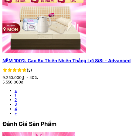
NỆM 100% Cao Su Thiên Nhiên Thắng Lợi SiSi - Advanced
(3)
9.250.000₫
- 40%
5.550.000
₫
«
1
2
3
4
»
Đánh Giá Sản Phẩm