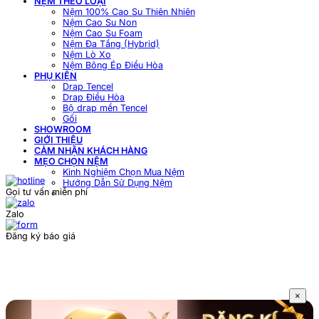
NỆM THEO LOẠI
Nệm 100% Cao Su Thiên Nhiên
Nệm Cao Su Non
Nệm Cao Su Foam
Nệm Đa Tầng (Hybrid)
Nệm Lò Xo
Nệm Bông Ép Điều Hòa
PHỤ KIỆN
Drap Tencel
Drap Điều Hòa
Bộ drap mền Tencel
Gối
SHOWROOM
GIỚI THIỆU
CẢM NHẬN KHÁCH HÀNG
MẸO CHỌN NỆM
Kinh Nghiệm Chọn Mua Nệm
Hướng Dẫn Sử Dụng Nệm
Gọi tư vấn miễn phí
Zalo
Đăng ký báo giá
×