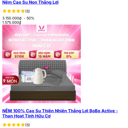
Nệm Cao Su Non Thắng Lợi
(5)
3.150.000₫
- 50%
1.575.000
₫
NỆM 100% Cao Su Thiên Nhiên Thắng Lợi BoBo Active -
Than Hoạt Tính Hữu Cơ
(5)