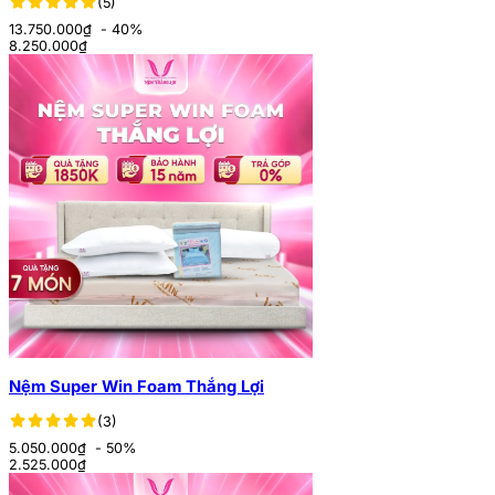
(5)
13.750.000₫
- 40%
8.250.000
₫
Nệm Super Win Foam Thắng Lợi
(3)
5.050.000₫
- 50%
2.525.000
₫