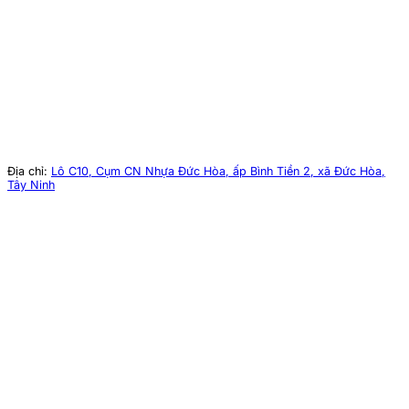
Địa chỉ:
Lô C10, Cụm CN Nhựa Đức Hòa, ấp Bình Tiền 2, xã Đức Hòa,
Tây Ninh