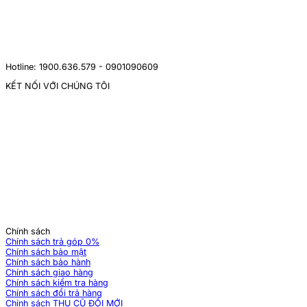
Hotline: 1900.636.579 - 0901090609
KẾT NỐI VỚI CHÚNG TÔI
Chính sách
Chính sách trả góp 0%
Chính sách bảo mật
Chính sách bảo hành
Chính sách giao hàng
Chính sách kiểm tra hàng
Chính sách đổi trả hàng
Chính sách THU CŨ ĐỔI MỚI