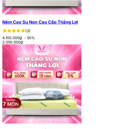
Nệm Cao Su Non Cao Cấp Thắng Lợi
(3)
4.100.000₫
- 50%
2.050.000
₫