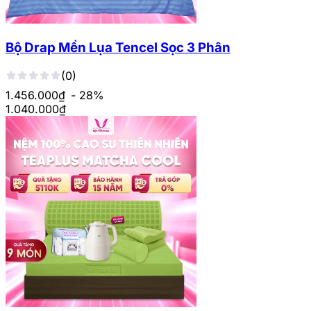
Bộ Drap Mền Lụa Tencel Sọc 3 Phân
(0)
1.456.000₫
- 28%
1.040.000
₫