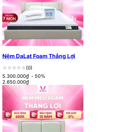
Nệm DaLat Foam Thắng Lợi
(0)
5.300.000₫
- 50%
2.650.000
₫