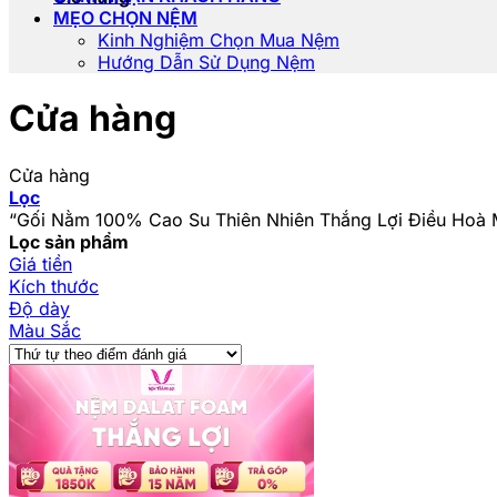
MẸO CHỌN NỆM
Kinh Nghiệm Chọn Mua Nệm
Hướng Dẫn Sử Dụng Nệm
Cửa hàng
Cửa hàng
Lọc
“Gối Nằm 100% Cao Su Thiên Nhiên Thắng Lợi Điều Hoà 
Lọc sản phẩm
Giá tiền
Kích thước
Độ dày
Màu Sắc