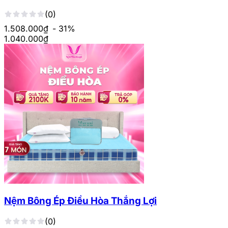
(0)
1.508.000₫
- 31%
1.040.000
₫
Nệm Bông Ép Điều Hòa Thắng Lợi
(0)