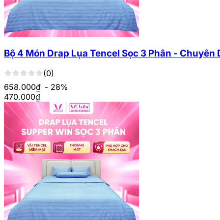
Bộ 4 Món Drap Lụa Tencel Sọc 3 Phân - Chuyên
(0)
658.000₫
- 28%
470.000
₫