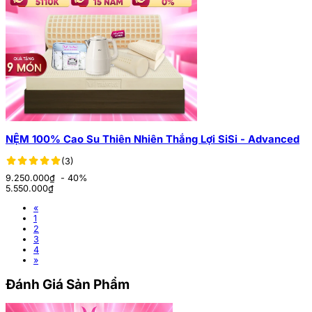
NỆM 100% Cao Su Thiên Nhiên Thắng Lợi SiSi - Advanced
(3)
9.250.000₫
- 40%
5.550.000
₫
«
1
2
3
4
»
Đánh Giá Sản Phẩm