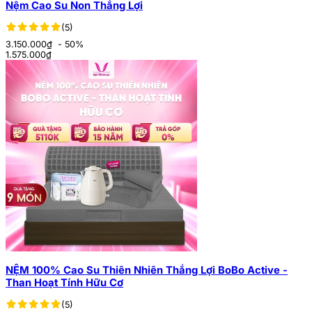
Nệm Cao Su Non Thắng Lợi
(5)
3.150.000₫
- 50%
1.575.000
₫
NỆM 100% Cao Su Thiên Nhiên Thắng Lợi BoBo Active -
Than Hoạt Tính Hữu Cơ
(5)