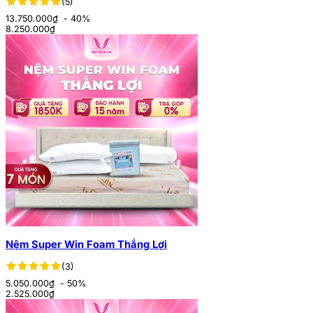
(5)
13.750.000₫
- 40%
8.250.000
₫
Nệm Super Win Foam Thắng Lợi
(3)
5.050.000₫
- 50%
2.525.000
₫