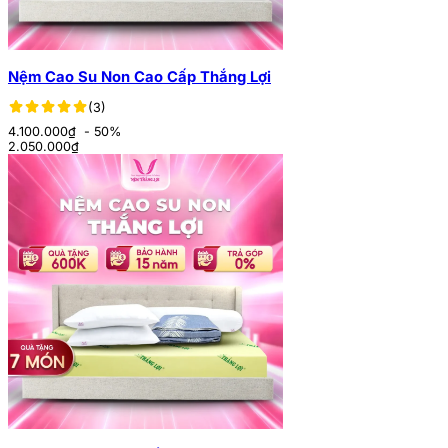
Nệm Cao Su Non Cao Cấp Thắng Lợi
(3)
4.100.000₫
- 50%
2.050.000
₫