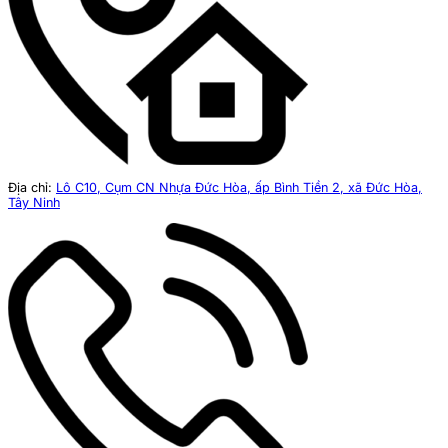
Địa chỉ:
Lô C10, Cụm CN Nhựa Đức Hòa, ấp Bình Tiền 2, xã Đức Hòa,
Tây Ninh