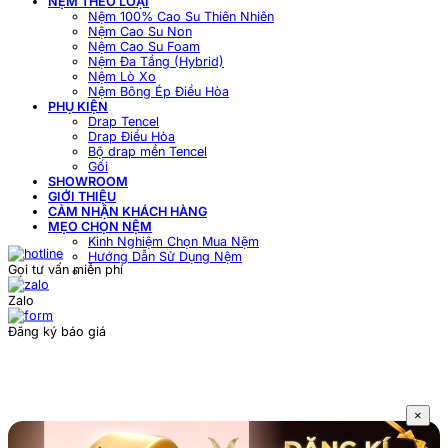
NỆM THEO LOẠI
Nệm 100% Cao Su Thiên Nhiên
Nệm Cao Su Non
Nệm Cao Su Foam
Nệm Đa Tầng (Hybrid)
Nệm Lò Xo
Nệm Bông Ép Điều Hòa
PHỤ KIỆN
Drap Tencel
Drap Điều Hòa
Bộ drap mền Tencel
Gối
SHOWROOM
GIỚI THIỆU
CẢM NHẬN KHÁCH HÀNG
MẸO CHỌN NỆM
Kinh Nghiệm Chọn Mua Nệm
Hướng Dẫn Sử Dụng Nệm
Gọi tư vấn miễn phí
Zalo
Đăng ký báo giá
×