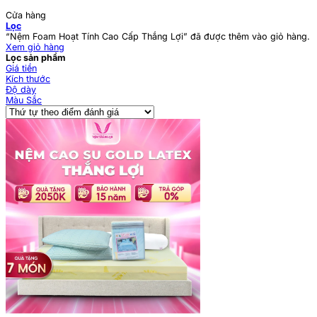
Cửa hàng
Lọc
“Nệm Foam Hoạt Tính Cao Cấp Thắng Lợi” đã được thêm vào giỏ hàng.
Xem giỏ hàng
Lọc sản phẩm
Giá tiền
Kích thước
Độ dày
Màu Sắc