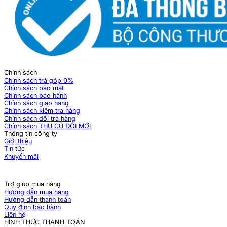
Chính sách
Chính sách trả góp 0%
Chính sách bảo mật
Chính sách bảo hành
Chính sách giao hàng
Chính sách kiểm tra hàng
Chính sách đổi trả hàng
Chính sách THU CŨ ĐỔI MỚI
Thông tin công ty
Giới thiệu
Tin tức
Khuyến mãi
Trợ giúp mua hàng
Hướng dẫn mua hàng
Hướng dẫn thanh toán
Quy định bảo hành
Liên hệ
HÌNH THỨC THANH TOÁN