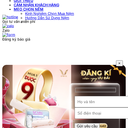
GIỚI THIỆU
CẢM NHẬN KHÁCH HÀNG
MẸO CHỌN NỆM
Kinh Nghiệm Chọn Mua Nệm
Hướng Dẫn Sử Dụng Nệm
Gọi tư vấn miễn phí
Zalo
Đăng ký báo giá
×