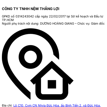
CÔNG TY TNHH NỆM THẮNG LỢI
GPKD số 0314243042 cấp ngày 22/02/2017 tại Sở kế hoạch và Đầu tư
TP.HCM
Người phụ trách nội dung: DƯƠNG HOÀNG GIANG – Chức vụ: Giám đốc
Địa chỉ:
Lô C10, Cụm CN Nhựa Đức Hòa, ấp Bình Tiền 2, xã Đức Hòa,