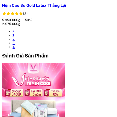
Nệm Cao Su Gold Latex Thắng Lợi
(3)
5.950.000₫
- 50%
2.975.000
₫
«
1
2
3
4
Đánh Giá Sản Phẩm