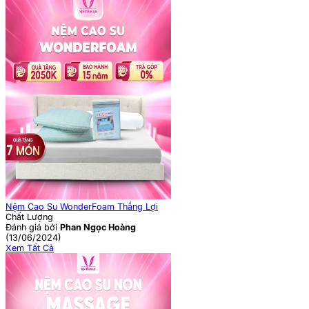
Nệm Cao Su WonderFoam Thắng Lợi
Chất Lượng
Đánh giá bởi
Phan Ngọc Hoàng
(13/06/2024)
Xem Tất Cả