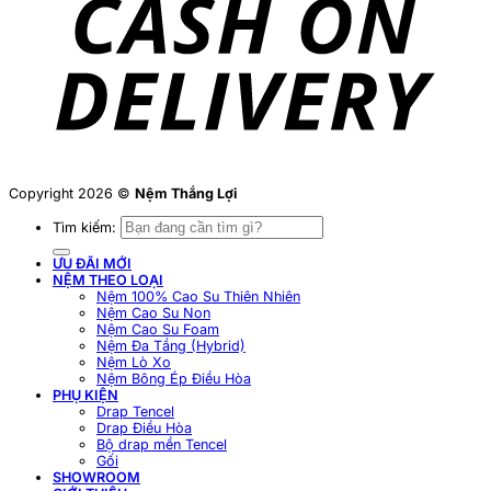
Copyright 2026 ©
Nệm Thắng Lợi
Tìm kiếm:
ƯU ĐÃI MỚI
NỆM THEO LOẠI
Nệm 100% Cao Su Thiên Nhiên
Nệm Cao Su Non
Nệm Cao Su Foam
Nệm Đa Tầng (Hybrid)
Nệm Lò Xo
Nệm Bông Ép Điều Hòa
PHỤ KIỆN
Drap Tencel
Drap Điều Hòa
Bộ drap mền Tencel
Gối
SHOWROOM