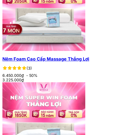
Nệm Foam Cao Cấp Massage Thắng Lợi
(3)
6.450.000₫
- 50%
3.225.000
₫