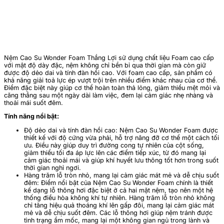
Nệm Cao Su Wonder Foam Thắng Lợi sử dụng chất liệu Foam cao cấp
với mật độ dày đặc, nệm không chỉ bền bỉ qua thời gian mà còn giữ
được độ dẻo dai và tính đàn hồi cao. Với foam cao cấp, sản phẩm có
khả năng giải toả lực ép vượt trội trên nhiều điểm khác nhau của cơ thể.
Điểm đặc biệt này giúp cơ thể hoàn toàn thả lỏng, giảm thiểu mệt mỏi và
căng thẳng sau một ngày dài làm việc, đem lại cảm giác nhẹ nhàng và
thoải mái suốt đêm.
Tính năng nổi bật:
Độ dẻo dai và tính đàn hồi cao: Nệm Cao Su Wonder Foam được
thiết kế với độ cứng vừa phải, hỗ trợ nâng đỡ cơ thể một cách tối
ưu. Điều này giúp duy trì đường cong tự nhiên của cột sống,
giảm thiểu tối đa áp lực lên các điểm tiếp xúc, từ đó mang lại
cảm giác thoải mái và giúp khí huyết lưu thông tốt hơn trong suốt
thời gian nghỉ ngơi.
Hàng trăm lỗ tròn nhỏ, mang lại cảm giác mát mẻ và dễ chịu suốt
đêm: Điểm nổi bật của Nệm Cao Su Wonder Foam chính là thiết
kế dạng lỗ thông hơi đặc biệt ở cả hai mặt nệm, tạo nên một hệ
thống điều hòa không khí tự nhiên. Hàng trăm lỗ tròn nhỏ không
chỉ tăng hiệu quả thoáng khí lên gấp đôi, mang lại cảm giác mát
mẻ và dễ chịu suốt đêm. Các lỗ thông hơi giúp nệm tránh được
tình trạng ẩm mốc, mang lại một không gian ngủ trong lành và