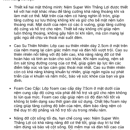
Thiết kế hai mặt thông minh: Nệm Super Win Thắng Lợi được thiết
kế với hai mặt khác nhau để tăng cường khả năng thoáng khí và
làm mát cơ thể. Mặt trên của nệm có hàng nghìn lỗ tròn, giúp
tăng cường sự lưu thông không khí và giữ cho bề mặt nệm luôn
thoáng mát. Mặt dưới của nệm có các ô vuông, giúp tăng cường
độ cứng và hỗ trợ cho nệm. Thiết kế này không chỉ giúp nệm
luôn thông thoáng, không gây hầm bí khi nằm, mà còn mang lại
giấc ngủ dễ chịu và thoải mái suốt đêm.
Cao Su Thiên Nhiên: Lớp cao su thiên nhiên dày 2.5cm ở mặt trên
của nệm mang lại cảm giác mềm mại và đàn hồi vượt trội. Cao su
thiên nhiên nổi tiếng với độ bền cao, khả năng nâng đỡ cơ thể
hoàn hảo và tính an toàn cho sức khỏe. Khi nằm xuống, nệm sẽ
ôm sát từng đường cong của cơ thể, giúp giảm áp lực lên các
điểm tiếp xúc và tạo cảm giác thoải mái nhất. Cao su thiên nhiên
còn có khả năng kháng khuẩn tự nhiên, giúp ngăn ngừa sự phát
triển của vi khuẩn và nấm mốc, bảo vệ sức khỏe của bạn và gia
đình.
Foam Cao Cấp: Lớp foam cao cấp dày 7.5cm ở mặt dưới của
nệm cung cấp độ cứng vừa phải để hỗ trợ và giữ cho nệm không
bị lún quá mức. Foam cao cấp giúp nệm có độ đàn hồi tốt và
không bị biến dạng sau thời gian dài sử dụng. Chất liệu foam này
cũng giúp tăng cường độ bền của nệm, đảm bảo rằng nệm có
thể duy trì độ phẳng và hỗ trợ tối ưu trong nhiều năm.
Nâng đỡ cột sống tối đa, hạn chế cong vẹo: Nệm Super Win
Thắng Lợi có khả năng nâng đỡ cơ thể tốt, giúp duy trì tư thế
nằm đúng và bảo vệ cột sống. Độ mềm mại và đàn hồi cao của