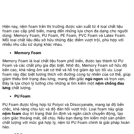
Hiện nay, nệm foam trên thị trường được sản xuất từ 4 loại chất liệu
foam cao cấp phổ biến, mang đến những lựa chọn đa dạng cho người
dùng: Memory Foam, PU Foam, PE Foam, PVC Foam và Latex Foam.
Mỗi loại chất liệu đều sở hữu những đặc điểm vượt trội, phù hợp với
nhiều nhu cầu sử dụng khác nhau.
Memory Foam
Memory Foam là loại chất liệu foam phổ biến, được tạo thành từ PU
Foam và các chất phụ gia đặc biệt. Nhờ đó, Memory Foam sở hữu độ
bền cao, khả năng ôm sát cơ thể và hỗ trợ giảm áp lực tối ưu. Loại
foam này đặc biệt tương thích với đường cong tự nhiên của cơ thể, giúp
giảm thiểu tình trạng đau lưng, mang đến giấc
ngủ ngon
và trọn vẹn.
Đây là lựa chọn lý tưởng cho những ai tìm kiếm một
nệm chống đau
lưng
chất lượng.
PU Foam
PU Foam được tổng hợp từ Polyol và Diisocyanate, mang lại độ bền
chắc, khả năng chịu lực và độ đàn hồi vượt trội. Loại foam này giúp
nệm foam
duy trì trạng thái ổn định và ngăn cách chuyển động, tạo
cảm giác thoáng mát, dễ chịu. Nếu bạn đang tìm kiếm một sản phẩm
chất lượng với mức giá hợp lý, nệm từ PU Foam chính là giải pháp hoàn
hảo.