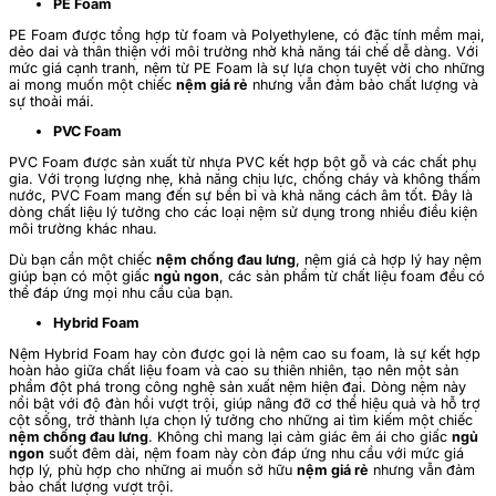
PE Foam
PE Foam được tổng hợp từ foam và Polyethylene, có đặc tính mềm mại,
dẻo dai và thân thiện với môi trường nhờ khả năng tái chế dễ dàng. Với
mức giá cạnh tranh, nệm từ PE Foam là sự lựa chọn tuyệt vời cho những
ai mong muốn một chiếc
nệm giá rẻ
nhưng vẫn đảm bảo chất lượng và
sự thoải mái.
PVC Foam
PVC Foam được sản xuất từ nhựa PVC kết hợp bột gỗ và các chất phụ
gia. Với trọng lượng nhẹ, khả năng chịu lực, chống cháy và không thấm
nước, PVC Foam mang đến sự bền bỉ và khả năng cách âm tốt. Đây là
dòng chất liệu lý tưởng cho các loại nệm sử dụng trong nhiều điều kiện
môi trường khác nhau.
Dù bạn cần một chiếc
nệm chống đau lưng
, nệm giá cả hợp lý hay nệm
giúp bạn có một giấc
ngủ ngon
, các sản phẩm từ chất liệu foam đều có
thể đáp ứng mọi nhu cầu của bạn.
Hybrid Foam
Nệm Hybrid Foam hay còn được gọi là nệm cao su foam, là sự kết hợp
hoàn hảo giữa chất liệu foam và cao su thiên nhiên, tạo nên một sản
phẩm đột phá trong công nghệ sản xuất nệm hiện đại. Dòng nệm này
nổi bật với độ đàn hồi vượt trội, giúp nâng đỡ cơ thể hiệu quả và hỗ trợ
cột sống, trở thành lựa chọn lý tưởng cho những ai tìm kiếm một chiếc
nệm chống đau lưng
. Không chỉ mang lại cảm giác êm ái cho giấc
ngủ
ngon
suốt đêm dài, nệm foam này còn đáp ứng nhu cầu với mức giá
hợp lý, phù hợp cho những ai muốn sở hữu
nệm giá rẻ
nhưng vẫn đảm
bảo chất lượng vượt trội.