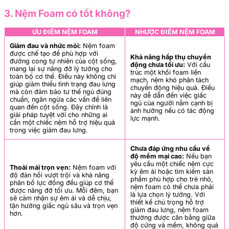
3. Nệm Foam có tốt không?
ƯU ĐIỂM NỆM FOAM
NHƯỢC ĐIỂM NỆM FOAM
Giảm đau và nhức mỏi:
Nệm foam
được chế tạo để phù hợp với
Khả năng hấp thụ chuyển
đường cong tự nhiên của cột sống,
động chưa tối ưu:
Với cấu
mang lại sự nâng đỡ lý tưởng cho
trúc một khối foam liền
toàn bộ cơ thể. Điều này không chỉ
mạch, nệm khó phân tách
giúp giảm thiểu tình trạng đau lưng
chuyển động hiệu quả. Điều
mà còn đảm bảo tư thế ngủ đúng
này dễ dẫn đến việc giấc
chuẩn, ngăn ngừa các vấn đề liên
ngủ của người nằm cạnh bị
quan đến cột sống. Đây chính là
ảnh hưởng nếu có tác động
giải pháp tuyệt vời cho những ai
lực mạnh.
cần một chiếc nệm hỗ trợ hiệu quả
trong việc giảm đau lưng.
Chưa đáp ứng nhu cầu về
độ mềm mại cao:
Nếu bạn
yêu cầu một chiếc nệm cực
Thoải mái trọn vẹn:
Nệm foam với
kỳ êm ái hoặc tìm kiếm sản
độ đàn hồi vượt trội và khả năng
phẩm phù hợp cho trẻ nhỏ,
phân bổ lực đồng đều giúp cơ thể
nệm foam có thể chưa phải
được nâng đỡ tối ưu. Mỗi đêm, bạn
là lựa chọn lý tưởng. Với
sẽ cảm nhận sự êm ái và dễ chịu,
thiết kế chú trọng hỗ trợ
tận hưởng giấc ngủ sâu và trọn vẹn
giảm đau lưng, nệm foam
hơn.
thường được cân bằng giữa
độ cứng và mềm, không quá