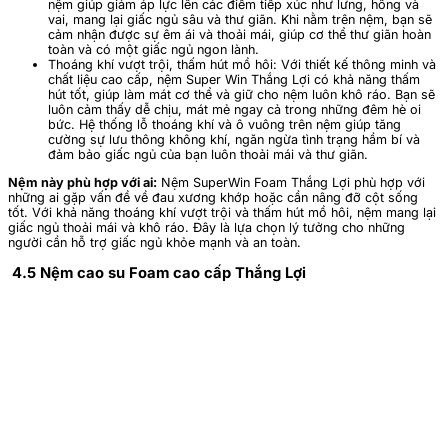
nệm giúp giảm áp lực lên các điểm tiếp xúc như lưng, hông và
vai, mang lại giấc ngủ sâu và thư giãn. Khi nằm trên nệm, bạn sẽ
cảm nhận được sự êm ái và thoải mái, giúp cơ thể thư giãn hoàn
toàn và có một giấc ngủ ngon lành.
Thoáng khí vượt trội, thấm hút mồ hôi: Với thiết kế thông minh và
chất liệu cao cấp, nệm Super Win Thắng Lợi có khả năng thấm
hút tốt, giúp làm mát cơ thể và giữ cho nệm luôn khô ráo. Bạn sẽ
luôn cảm thấy dễ chịu, mát mẻ ngay cả trong những đêm hè oi
bức. Hệ thống lỗ thoáng khí và ô vuông trên nệm giúp tăng
cường sự lưu thông không khí, ngăn ngừa tình trạng hầm bí và
đảm bảo giấc ngủ của bạn luôn thoải mái và thư giãn.
Nệm này phù hợp với ai:
Nệm SuperWin Foam Thắng Lợi phù hợp với
những ai gặp vấn đề về đau xương khớp hoặc cần nâng đỡ cột sống
tốt. Với khả năng thoáng khí vượt trội và thấm hút mồ hôi, nệm mang lại
giấc ngủ thoải mái và khô ráo. Đây là lựa chọn lý tưởng cho những
người cần hỗ trợ giấc ngủ khỏe mạnh và an toàn.
4.5 Nệm cao su Foam cao cấp Thắng Lợi