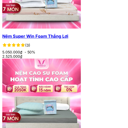
Nệm Super Win Foam Thắng Lợi
(3)
5.050.000₫
- 50%
2.525.000
₫