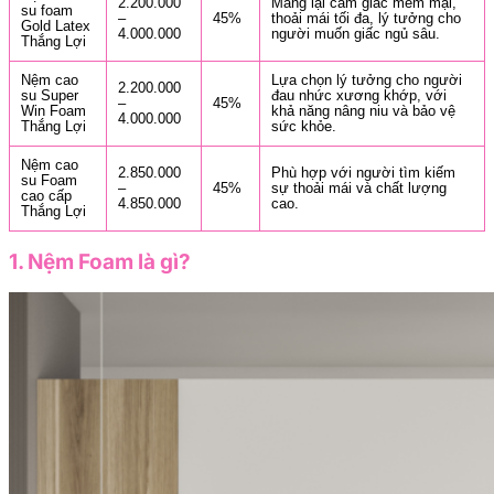
2.200.000
Mang lại cảm giác mềm mại,
su foam
–
45%
thoải mái tối đa, lý tưởng cho
Gold Latex
4.000.000
người muốn giấc ngủ sâu.
Thắng Lợi
Nệm cao
Lựa chọn lý tưởng cho người
2.200.000
su Super
đau nhức xương khớp, với
–
45%
Win Foam
khả năng nâng niu và bảo vệ
4.000.000
Thắng Lợi
sức khỏe.
Nệm cao
2.850.000
Phù hợp với người tìm kiếm
su Foam
–
45%
sự thoải mái và chất lượng
cao cấp
4.850.000
cao.
Thắng Lợi
1. Nệm Foam là gì?