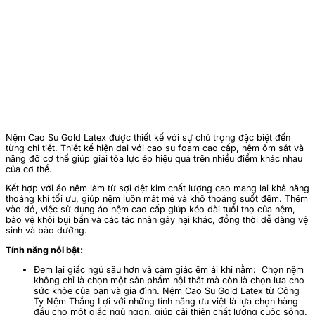
Nệm Cao Su Gold Latex được thiết kế với sự chú trọng đặc biệt đến
từng chi tiết. Thiết kế hiện đại với cao su foam cao cấp, nệm ôm sát và
nâng đỡ cơ thể giúp giải tỏa lực ép hiệu quả trên nhiều điểm khác nhau
của cơ thể.
Kết hợp với áo nệm làm từ sợi dệt kim chất lượng cao mang lại khả năng
thoáng khí tối ưu, giúp nệm luôn mát mẻ và khô thoáng suốt đêm. Thêm
vào đó, việc sử dụng áo nệm cao cấp giúp kéo dài tuổi thọ của nệm,
bảo vệ khỏi bụi bẩn và các tác nhân gây hại khác, đồng thời dễ dàng vệ
sinh và bảo dưỡng.
Tính năng nổi bật:
Đem lại giấc ngủ sâu hơn và cảm giác êm ái khi nằm: Chọn nệm
không chỉ là chọn một sản phẩm nội thất mà còn là chọn lựa cho
sức khỏe của bạn và gia đình. Nệm Cao Su Gold Latex từ Công
Ty Nệm Thắng Lợi với những tính năng ưu việt là lựa chọn hàng
đầu cho một giấc ngủ ngon, giúp cải thiện chất lượng cuộc sống.