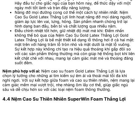
Hãy đầu tư cho giấc ngủ của bạn hôm nay, để thức dậy với một
ngày mới tốt lành và tràn đầy năng lượng.
Nâng đỡ mọi đường cong cơ thể một cách tự nhiên nhất: Nệm
Cao Su Gold Latex Thắng Lợi linh hoạt nâng đỡ mọi dáng người,
giảm áp lực lên vai, lưng, hông. Sản phẩm nhanh chóng trở lại
hình dạng ban đầu, bền bỉ và chất lượng qua nhiều năm.
Điều chỉnh nhiệt tốt hơn, giữ nhiệt độ mát mẻ khi: Điểm nhấn
không thể bỏ qua của Nệm Cao Su Gold Latex Thắng Lợi Gold
Latex Thắng Lợi là bề mặt thiết kế dạng lỗ thông hơi ở cả hai mặt:
mặt trên với hàng trăm lỗ tròn nhỏ và mặt dưới là mặt lỗ vuông.
Sự kết hợp này không chỉ tạo ra hiệu quả thoáng khí gấp đôi so
với các sản phẩm thông thường mà còn giúp hệ thống bọt khí liên
kết chặt chẽ với nhau, mang lại cảm giác mát mẻ và thoáng đãng
suốt đêm.
Nệm phù hợp với ai:
Nệm cao su foam Gold Latex Thắng Lợi là lựa
chọn lý tưởng cho những ai tìm kiếm sự êm ái và thoải mái tối đa khi
nghỉ ngơi. Với sự kết hợp giữa foam và cao su thiên nhiên, nệm mang lại
cảm giác mềm mại vượt trội, nhẹ nhàng ôm lấy cơ thể, giúp giấc ngủ
sâu và dễ chịu hơn so với các loại nệm foam thông thường.
4.4 Nệm Cao Su Thiên Nhiên SuperWin Foam Thắng Lợi