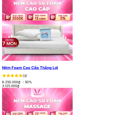
Nệm Foam Cao Cấp Thắng Lợi
(3)
6.250.000₫
- 50%
3.125.000
₫