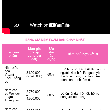
BẢNG GIÁ NỆM FOAM BÁN CHẠY NHẤT
Mức giá
Ưu
Tên sản
(đã áp
đãi
Nệm phù hợp với ai
phẩm
dụng ưu
áp
đãi)
dụng
Nệm điều
Phù hợp với hầu hết tất cả mọi
hoà
3.690.000
người, đặc biệt là người yêu
Vitamin
60%
(5.590.000)
thích nệm êm, mát lạnh. An
Cool Thắng
toàn, lành tính, êm ái.
Lợi
Nệm cao
2.750.000
su Wonder
Độ êm ái đàn hồi tốt, hỗ trợ
–
60%
Foam
nâng đỡ cột sống.
4.550.000
Thắng Lợi
Nệm cao