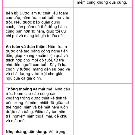
mềm cũng không quá cứng.
Bền bỉ:
Được làm từ chất liệu foam
cao cấp, nệm foam có tuổi thọ vượt
trội. Nếu được bảo quản đúng
cách, sản phẩm có thể đồng hành
cùng bạn hơn 10 năm, giúp tối ưu
chi phí và mang lại giá trị lâu dài.
An toàn và thân thiện:
Nệm foam
được chế tạo bằng công nghệ tiên
tiến, giúp kháng khuẩn hiệu quả và
thích hợp cho mọi độ tuổi, từ trẻ
nhỏ đến người cao tuổi. Đây là lựa
chọn lý tưởng, mang đến sự bảo vệ
và chất lượng vượt trội cho giấc
ngủ của cả gia đình.
Thông thoáng và mát mẻ:
Nhờ cấu
trúc foam cao cấp cùng các
khoảng trống được thiết kế tinh tế
bên trong lõi nệm, nhiệt độ giữa cơ
thể người nằm và bề mặt nệm luôn
được cân bằng. Điều này tạo nên
trải nghiệm nằm thoải mái, dễ chịu
và mát mẻ.
Nhẹ nhàng, tiện dụng:
Với trọng