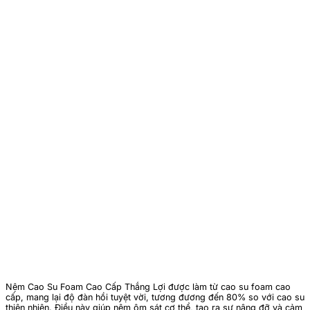
Nệm Cao Su Foam Cao Cấp Thắng Lợi được làm từ cao su foam cao
cấp, mang lại độ đàn hồi tuyệt vời, tương đương đến 80% so với cao su
thiên nhiên. Điều này giúp nệm ôm sát cơ thể, tạo ra sự nâng đỡ và cảm