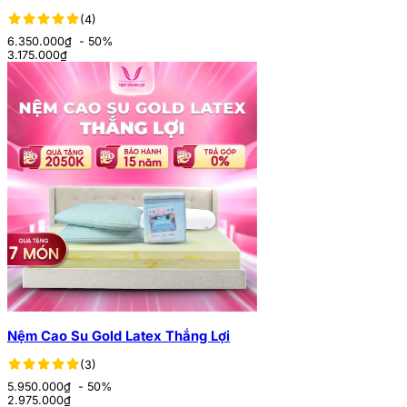
(4)
6.350.000₫
- 50%
3.175.000
₫
Nệm Cao Su Gold Latex Thắng Lợi
(3)
5.950.000₫
- 50%
2.975.000
₫