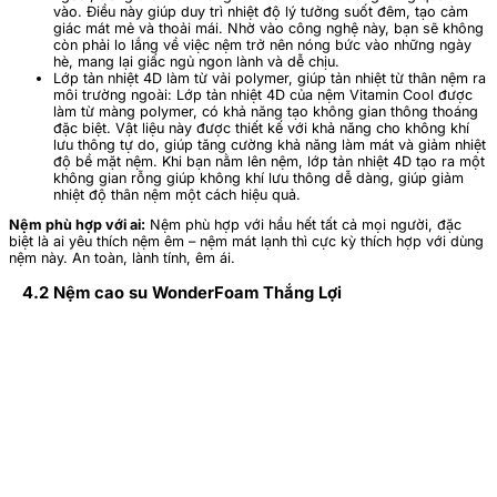
vào. Điều này giúp duy trì nhiệt độ lý tưởng suốt đêm, tạo cảm
giác mát mẻ và thoải mái. Nhờ vào công nghệ này, bạn sẽ không
còn phải lo lắng về việc nệm trở nên nóng bức vào những ngày
hè, mang lại giấc ngủ ngon lành và dễ chịu.
Lớp tản nhiệt 4D làm từ vải polymer, giúp tản nhiệt từ thân nệm ra
môi trường ngoài: Lớp tản nhiệt 4D của nệm Vitamin Cool được
làm từ màng polymer, có khả năng tạo không gian thông thoáng
đặc biệt. Vật liệu này được thiết kế với khả năng cho không khí
lưu thông tự do, giúp tăng cường khả năng làm mát và giảm nhiệt
độ bề mặt nệm. Khi bạn nằm lên nệm, lớp tản nhiệt 4D tạo ra một
không gian rỗng giúp không khí lưu thông dễ dàng, giúp giảm
nhiệt độ thân nệm một cách hiệu quả.
Nệm phù hợp với ai:
Nệm phù hợp với hầu hết tất cả mọi người, đặc
biệt là ai yêu thích nệm êm – nệm mát lạnh thì cực kỳ thích hợp với dùng
nệm này. An toàn, lành tính, êm ái.
4.2 Nệm cao su WonderFoam Thắng Lợi