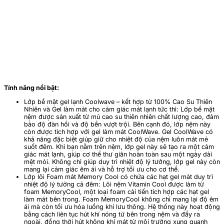
Tính năng nổi bật:
Lớp bề mặt gel lạnh Coolwave – kết hợp từ 100% Cao Su Thiên
Nhiên và Gel làm mát cho cảm giác mát lạnh tức thì: Lớp bề mặt
nệm được sản xuất từ mủ cao su thiên nhiên chất lượng cao, đảm
bảo độ đàn hồi và độ bền vượt trội. Bên cạnh đó, lớp nệm này
còn được tích hợp với gel làm mát CoolWave. Gel CoolWave có
khả năng đặc biệt giúp giữ cho nhiệt độ của nệm luôn mát mẻ
suốt đêm. Khi bạn nằm trên nệm, lớp gel này sẽ tạo ra một cảm
giác mát lạnh, giúp cơ thể thư giãn hoàn toàn sau một ngày dài
mệt mỏi. Không chỉ giúp duy trì nhiệt độ lý tưởng, lớp gel này còn
mang lại cảm giác êm ái và hỗ trợ tối ưu cho cơ thể.
Lớp lõi Foam mát Memory Cool có chứa các hạt gel mát duy trì
nhiệt độ lý tưởng cả đêm: Lõi nệm Vitamin Cool được làm từ
foam MemoryCool, một loại foam cải tiến tích hợp các hạt gel
làm mát bên trong. Foam MemoryCool không chỉ mang lại độ êm
ái mà còn tối ưu hóa luồng khí lưu thông. Hệ thống này hoạt động
bằng cách liên tục hút khí nóng từ bên trong nệm và đẩy ra
ngoài, đồng thời hút không khí mát từ môi trường xung quanh