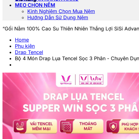
MẸO CHỌN NỆM
Kinh Nghiệm Chọn Mua Nệm
Hướng Dẫn Sử Dụng Nệm
“Gối Nằm 100% Cao Su Thiên Nhiên Thắng Lợi SiSi Adva
Home
Phụ kiện
Drap Tencel
Bộ 4 Món Drap Lụa Tencel Sọc 3 Phân - Chuyên Dụ