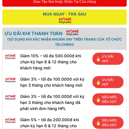
Giao Tận Nơi Hoặc Nhận Tại Cửa Hàng
MUA NGAY - TRẢ SAU
ƯU ĐÃI KHI THANH TOÁN
(SỬ DỤNG KHI XÁC NHẬN KHOẢN VAY TRÊN TRANG CỦA TỔ CHỨC
TÀI CHÍNH)
Giảm 10% – tối đa 500.000đ khi
ƯU ĐÃI
HOT
chọn kỳ hạn 6 & 12 tháng cho
khách hàng mới
Giảm 3% – tối đa 100.000đ với kỳ
ƯU ĐÃI
HOT
hạn 3 tháng cho khách hàng mới
Giảm 3% – tối đa 100.000đ với kỳ
SIÊU MỚI,
SIÊU HOT
hạn 3 tháng cho khách hàng đã
phát sinh đơn hàng HPL
Giảm 5% – tối đa 200.000đ khi
SIÊU MỚI,
SIÊU HOT
chọn kỳ hạn 6 & 12 tháng cho