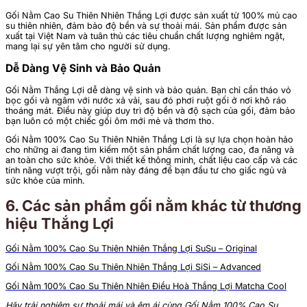
Gối Nằm Cao Su Thiên Nhiên Thắng Lợi được sản xuất từ 100% mủ cao
su thiên nhiên, đảm bảo độ bền và sự thoải mái. Sản phẩm được sản
xuất tại Việt Nam và tuân thủ các tiêu chuẩn chất lượng nghiêm ngặt,
mang lại sự yên tâm cho người sử dụng.
Dễ Dàng Vệ Sinh và Bảo Quản
Gối Nằm Thắng Lợi dễ dàng vệ sinh và bảo quản. Bạn chỉ cần tháo vỏ
bọc gối và ngâm với nước xả vải, sau đó phơi ruột gối ở nơi khô ráo
thoáng mát. Điều này giúp duy trì độ bền và độ sạch của gối, đảm bảo
bạn luôn có một chiếc gối ôm mới mẻ và thơm tho.
Gối Nằm 100% Cao Su Thiên Nhiên Thắng Lợi là sự lựa chọn hoàn hảo
cho những ai đang tìm kiếm một sản phẩm chất lượng cao, đa năng và
an toàn cho sức khỏe. Với thiết kế thông minh, chất liệu cao cấp và các
tính năng vượt trội, gối nằm này đáng để bạn đầu tư cho giấc ngủ và
sức khỏe của mình.
6. Các sản phẩm gối nằm khác từ thương
hiệu Thắng Lợi
Gối Nằm 100% Cao Su Thiên Nhiên Thắng Lợi SuSu – Original
Gối Nằm 100% Cao Su Thiên Nhiên Thắng Lợi SiSi – Advanced
Gối Nằm 100% Cao Su Thiên Nhiên Điều Hoà Thắng Lợi Matcha Cool
Hãy trải nghiệm sự thoải mái và êm ái cùng Gối Nằm 100% Cao Su