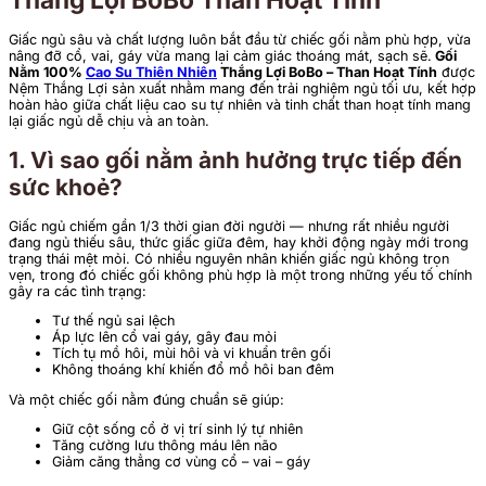
Giấc ngủ sâu và chất lượng luôn bắt đầu từ chiếc gối nằm phù hợp, vừa
nâng đỡ cổ, vai, gáy vừa mang lại cảm giác thoáng mát, sạch sẽ.
Gối
Nằm 100%
Cao Su Thiên Nhiên
Thắng Lợi BoBo – Than Hoạt Tính
được
Nệm Thắng Lợi sản xuất nhằm mang đến trải nghiệm ngủ tối ưu, kết hợp
hoàn hảo giữa chất liệu cao su tự nhiên và tinh chất than hoạt tính mang
lại giấc ngủ dễ chịu và an toàn.
1. Vì sao gối nằm ảnh hưởng trực tiếp đến
sức khoẻ?
Giấc ngủ chiếm gần 1/3 thời gian đời người — nhưng rất nhiều người
đang ngủ thiếu sâu, thức giấc giữa đêm, hay khởi động ngày mới trong
trạng thái mệt mỏi. Có nhiều nguyên nhân khiến giấc ngủ không trọn
vẹn, trong đó chiếc gối không phù hợp là một trong những yếu tố chính
gây ra các tình trạng:
Tư thế ngủ sai lệch
Áp lực lên cổ vai gáy, gây đau mỏi
Tích tụ mồ hôi, mùi hôi và vi khuẩn trên gối
Không thoáng khí khiến đổ mồ hôi ban đêm
Và một chiếc gối nằm đúng chuẩn sẽ giúp:
Giữ cột sống cổ ở vị trí sinh lý tự nhiên
Tăng cường lưu thông máu lên não
Giảm căng thẳng cơ vùng cổ – vai – gáy