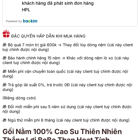
khách hàng đã phát sinh đơn hàng
HPL
Powered by
ĐẶC QUYỀN HẤP DẪN KHI MUA HÀNG
🎁 Bộ quà 7 món trị giá 600k -> Thay đổi tùy dòng nệm (cái này client
tuỳ chỉnh được nội dung)
🎁 Bảo hành chính hãng 15 năm -> Khác với dòng nệm lò xo (cái này
client tuỳ chỉnh được nội dung)
🎁 Miễn phí vận chuyển toàn quốc (cái này client tuỳ chỉnh được nội
dung)
🎁 Trả góp lãi suất 0%, trả trước 0Đ (cái này client tuỳ chỉnh được nội
dung)
(Riêng dòng cstn)
🎁 Đổi mới miễn phí sau 5 năm sử dụng (cái này client tuỳ chỉnh được
nội dung)
🎁 Ngủ thử miễn phí 6 tháng (cái này client tuỳ chỉnh được nội dung)
Gối Nằm 100% Cao Su Thiên Nhiên
Thắng Lợi BoBo Than Hoạt Tính