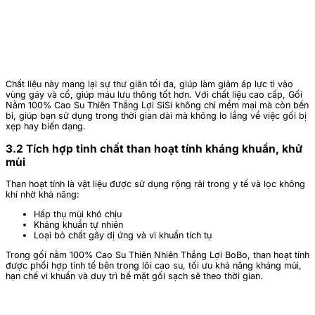
Chất liệu này mang lại sự thư giãn tối đa, giúp làm giảm áp lực tì vào
vùng gáy và cổ, giúp máu lưu thông tốt hơn. Với chất liệu cao cấp, Gối
Nằm 100% Cao Su Thiên Thắng Lợi SiSi không chỉ mềm mại mà còn bền
bỉ, giúp bạn sử dụng trong thời gian dài mà không lo lắng về việc gối bị
xẹp hay biến dạng.
3.2 Tích hợp tinh chất than hoạt tính kháng khuẩn, khử
mùi
Than hoạt tính là vật liệu được sử dụng rộng rãi trong y tế và lọc không
khí nhờ khả năng:
Hấp thụ mùi khó chịu
Kháng khuẩn tự nhiên
Loại bỏ chất gây dị ứng và vi khuẩn tích tụ
Trong gối nằm 100% Cao Su Thiên Nhiên Thắng Lợi BoBo, than hoạt tính
được phối hợp tinh tế bên trong lõi cao su, tối ưu khả năng kháng mùi,
hạn chế vi khuẩn và duy trì bề mặt gối sạch sẽ theo thời gian.