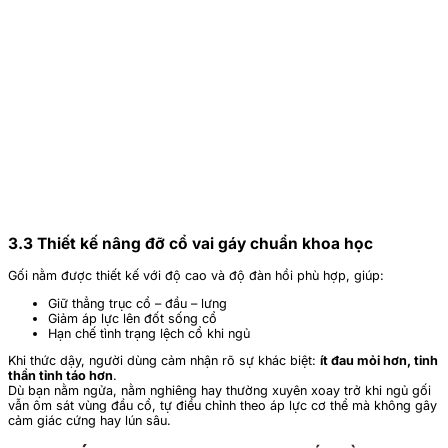
3.3 Thiết kế nâng đỡ cổ vai gáy chuẩn khoa học
Gối nằm được thiết kế với độ cao và độ đàn hồi phù hợp, giúp:
Giữ thẳng trục cổ – đầu – lưng
Giảm áp lực lên đốt sống cổ
Hạn chế tình trạng lệch cổ khi ngủ
Khi thức dậy, người dùng cảm nhận rõ sự khác biệt:
ít đau mỏi hơn, tinh
thần tỉnh táo hơn
.
Dù bạn nằm ngửa, nằm nghiêng hay thường xuyên xoay trở khi ngủ gối
vẫn ôm sát vùng đầu cổ, tự điều chỉnh theo áp lực cơ thể mà không gây
cảm giác cứng hay lún sâu.