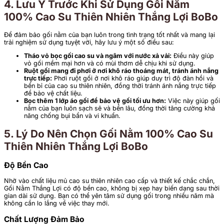
4. Lưu Ý Trước Khi Sử Dụng Gối Nằm
100% Cao Su Thiên Nhiên Thắng Lợi BoBo
Để đảm bảo gối nằm của bạn luôn trong tình trạng tốt nhất và mang lại
trải nghiệm sử dụng tuyệt vời, hãy lưu ý một số điều sau:
Tháo vỏ bọc gối cao su và ngâm với nước xả vải:
Điều này giúp
vỏ gối mềm mại hơn và có mùi thơm dễ chịu khi sử dụng.
Ruột gối mang đi phơi ở nơi khô ráo thoáng mát, tránh ánh nắng
trực tiếp:
Phơi ruột gối ở nơi khô ráo giúp duy trì độ đàn hồi và
bền bỉ của cao su thiên nhiên, đồng thời tránh ánh nắng trực tiếp
để bảo vệ chất liệu.
Bọc thêm 1 lớp áo gối để bảo vệ gối tối ưu hơn:
Việc này giúp gối
nằm của bạn luôn sạch sẽ và bền lâu, đồng thời tăng cường khả
năng chống bụi bẩn và vi khuẩn.
5. Lý Do Nên Chọn Gối Nằm 100% Cao Su
Thiên Nhiên Thắng Lợi BoBo
Độ Bền Cao
Nhờ vào chất liệu mủ cao su thiên nhiên cao cấp và thiết kế chắc chắn,
Gối Nằm Thắng Lợi có độ bền cao, không bị xẹp hay biến dạng sau thời
gian dài sử dụng. Bạn có thể yên tâm sử dụng gối trong nhiều năm mà
không cần lo lắng về việc thay mới.
Chất Lượng Đảm Bảo