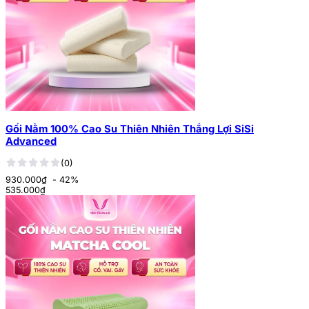
Gối Nằm 100% Cao Su Thiên Nhiên Thắng Lợi SiSi
Advanced
(0)
930.000₫
- 42%
535.000
₫