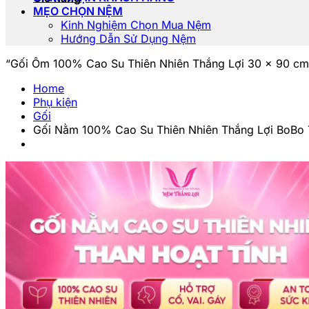
MẸO CHỌN NỆM
Kinh Nghiệm Chọn Mua Nệm
Hướng Dẫn Sử Dụng Nệm
“Gối Ôm 100% Cao Su Thiên Nhiên Thắng Lợi 30 x 90 cm
Home
Phụ kiện
Gối
Gối Nằm 100% Cao Su Thiên Nhiên Thắng Lợi BoBo 