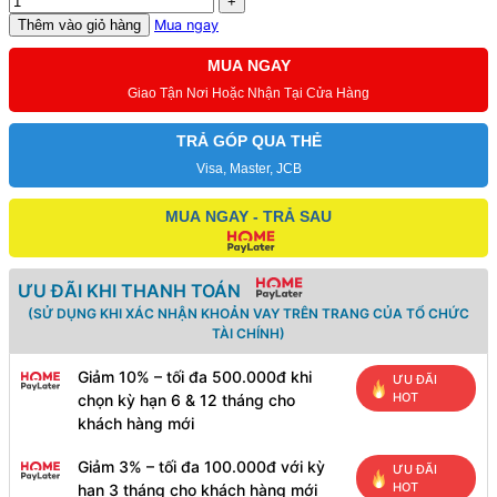
Thêm vào giỏ hàng
Mua ngay
MUA NGAY
Giao Tận Nơi Hoặc Nhận Tại Cửa Hàng
TRẢ GÓP QUA THẺ
Visa, Master, JCB
MUA NGAY - TRẢ SAU
ƯU ĐÃI KHI THANH TOÁN
(SỬ DỤNG KHI XÁC NHẬN KHOẢN VAY TRÊN TRANG CỦA TỔ CHỨC
TÀI CHÍNH)
Giảm 10% – tối đa 500.000đ khi
ƯU ĐÃI
HOT
chọn kỳ hạn 6 & 12 tháng cho
khách hàng mới
Giảm 3% – tối đa 100.000đ với kỳ
ƯU ĐÃI
HOT
hạn 3 tháng cho khách hàng mới