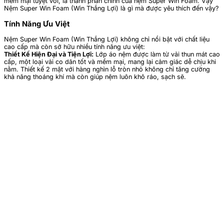
mềm mại tuyệt vời, là thành phần chính của nệm Super Win Foam. Vậy
Nệm Super Win Foam (Win Thắng Lợi) là gì mà được yêu thích đến vậy?
Tính Năng Ưu Việt
Nệm Super Win Foam (Win Thắng Lợi) không chỉ nổi bật với chất liệu
cao cấp mà còn sở hữu nhiều tính năng ưu việt:
Thiết Kế Hiện Đại và Tiện Lợi:
Lớp áo nệm được làm từ vải thun mát cao
cấp, một loại vải co dãn tốt và mềm mại, mang lại cảm giác dễ chịu khi
nằm. Thiết kế 2 mặt với hàng nghìn lỗ tròn nhỏ không chỉ tăng cường
khả năng thoáng khí mà còn giúp nệm luôn khô ráo, sạch sẽ.