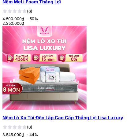
Nệm MeLi Foam Thắng Lợi
(0)
4.500.000₫
- 50%
2.250.000
₫
Nệm Lò Xo Túi Độc Lập Cao Cấp Thắng Lợi Lisa Luxury
(0)
8.545.000₫
- 44%