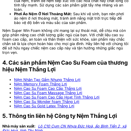
của nệm, tránh để nệm tiếp xúc với các hóa chất hay chất lỏng có
tính tẩy mạnh. Sử dụng các sản phẩm giặt tẩy nhẹ nhàng và an
toàn.
Phơi Áo Nệm Ở Nơi Thoáng Mát:
Sau khi vệ sinh, bạn nên phơi
áo nệm ở nơi thoáng mát, tránh ánh nắng mặt trời trực tiếp để
bảo vệ độ bền và màu sắc của sản phẩm.
Nệm Super Win Foam không chỉ mang lại sự thoải mái, dễ chịu mà còn
góp phần nâng cao chất lượng giấc ngủ của bạn. Với chất liệu cao su
foam cao cấp, an toàn và thân thiện với sức khỏe, sản phẩm này chắc
chắn sẽ là lựa chọn hoàn hảo cho mọi gia đình. Hãy liên hệ với chúng tôi
để sở hữu ngay chiếc nệm cao cấp này và tận hưởng những giấc ngủ
trọn vẹn.
4. Các sản phẩm Nệm Cao Su Foam của thương
hiệu Nệm Thắng Lợi
Nệm Nhân Tạo Gấm Nhung Thắng Lợi
Nệm Memory Foam Thắng Lợi
Nệm Cao Su Foam Cao Cấp Thắng Lợi
Nệm Cao Su Foam Massage Thắng Lợi
Nệm Cao Su Foam Cao Cấp Hoạt Tính Thắng Lợi
Nệm Cao Su Wonder foam Thắng Lợi
Nệm Cao Su Gold Latex Thắng Lợi
5. Thông tin liên hệ Công ty Nệm Thắng Lợi
Nhà máy sản xuất
:
Lô C10 Cụm CN Nhựa Đức Hoà, ấp Bình Tiền 2, xã
Đức Hoà, tỉnh Tây Ninh