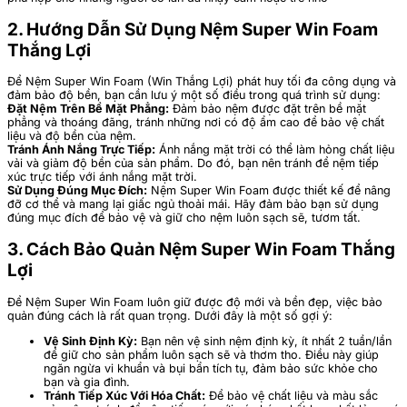
2. Hướng Dẫn Sử Dụng Nệm Super Win Foam
Thắng Lợi
Để Nệm Super Win Foam (Win Thắng Lợi) phát huy tối đa công dụng và
đảm bảo độ bền, bạn cần lưu ý một số điều trong quá trình sử dụng:
Đặt Nệm Trên Bề Mặt Phẳng:
Đảm bảo nệm được đặt trên bề mặt
phẳng và thoáng đãng, tránh những nơi có độ ẩm cao để bảo vệ chất
liệu và độ bền của nệm.
Tránh Ánh Nắng Trực Tiếp:
Ánh nắng mặt trời có thể làm hỏng chất liệu
vải và giảm độ bền của sản phẩm. Do đó, bạn nên tránh để nệm tiếp
xúc trực tiếp với ánh nắng mặt trời.
Sử Dụng Đúng Mục Đích:
Nệm Super Win Foam được thiết kế để nâng
đỡ cơ thể và mang lại giấc ngủ thoải mái. Hãy đảm bảo bạn sử dụng
đúng mục đích để bảo vệ và giữ cho nệm luôn sạch sẽ, tươm tất.
3. Cách Bảo Quản Nệm Super Win Foam Thắng
Lợi
Để Nệm Super Win Foam luôn giữ được độ mới và bền đẹp, việc bảo
quản đúng cách là rất quan trọng. Dưới đây là một số gợi ý:
Vệ Sinh Định Kỳ:
Bạn nên vệ sinh nệm định kỳ, ít nhất 2 tuần/lần
để giữ cho sản phẩm luôn sạch sẽ và thơm tho. Điều này giúp
ngăn ngừa vi khuẩn và bụi bẩn tích tụ, đảm bảo sức khỏe cho
bạn và gia đình.
Tránh Tiếp Xúc Với Hóa Chất:
Để bảo vệ chất liệu và màu sắc