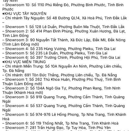
Tây Ninh
– Showroom 10: Số 1110 Phú Riềng Đỏ, Phường Bình Phước, Tỉnh Bình
Phước
♦️KHU VỰC TÂY NGUYÊN
– Chi nhánh Tây Nguyên: Số 48 Đường QL14, Xã Hoà Phú, Tỉnh Đắk Lắk
–
– Showroom 1: Số 128 Lê Duẩn, Phường Buôn Ma Thuột, Tỉnh Đắk Lắk
– Showroom 2: Số 414 Phan Đình Phùng, Phường Xuân Hương, Đà Lạt,
Tỉnh Lâm Đồng
– Showroom 3: 90 Nguyễn Tất Thành, Xã Đức Lập, Đắk Mil, Đắk Nông
(Tỉnh Lâm Đồng mới)
– Showroom 4: Số 235 Hùng Vương, Phường Pleiku, Tỉnh Gia Lai
– Showroom 5: Số 235 Lê Duẩn, Phường Pleiku, Tỉnh Gia Lai
– Showroom 6: Số 397 Trường Chinh, Phường Hội Phú, Tỉnh Gia Lai
♦️KHU VỰC MIỀN TRUNG
– Chi nhánh Miền Trung: Số 10A Nguyễn An Ninh, Phường Liên chiểu,
Tp. Đà Nẵng
– Chi nhánh: 691 Tôn Đức Thắng, Phường Liên chiểu, Tp. Đà Nẵng
– Showroom 1: Số 262 Thủ Khoa Huân, Phường Phú Thuỷ, Tỉnh Bình
Thuận (Lâm Đồng mới)
– Showroom 2: Số 134A Ngô Gia Tự, Phưởng Phan Rang, Tỉnh Ninh
Thuận (Khánh Hoà mới)
– Showroom 3: Số 919 Quang Trung, Phường Cẩm Thành, Tỉnh Quảng
Ngãi
– Showroom 4: Số 537 Quang Trung, Phường Cẩm Thành, Tỉnh Quảng
Ngãi
– Showroom 5: Số 974-976 Lê Hồng Phong, Tp Nha Trang, Tỉnh Khánh
Hoà
– Showroom 6: Số 119 Thống Nhất, Tp Nha Trang, Tỉnh Khánh Hoà
– Showroom 7: 281 Trần Hưng Đạo, Tp Tuy Hòa, Tỉnh Phú Yên