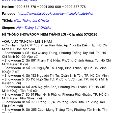
Hotline
:
1900 636 579 – 0901 090 609 – 0907 887 778
Fanpage
:
https://www.facebook.com/nemthangloigiatotnhat
TikTok
:
Nệm Thắng Lợi Official
Shopee
:
Nệm Thắng Lợi Official
HỆ THỐNG SHOWROOM NỆM THẮNG LỢI – Cập nhật 07/2026
♦️KHU VỰC TP.HCM – MIỀN NAM
– Chi nhánh Tp.HCM: 163 Phan Văn Hớn, Ấp 7, Xã Bà Điểm, Tp. Hồ Chí
Minh (H. Hóc Môn cũ)
– Showroom 1: Số 1160 Quang Trung, Phường Thông Tây Hội, Tp. Hồ
Chí Minh (Q. Gò Vấp cũ)
– Showroom 2: Số 891 Phạm Thế Hiển, Phường Chánh Hưng, Tp. Hồ Chí
Minh (Quận 8 cũ)
– Showroom 3: Số 130 Nguyễn Thị Thập, Bình Thuận, Tp Hồ Chí Minh
(Quận 7 cũ)
– Showroom 4: Số 153 Nguyễn Thị Tú, Quận Bình Tân, TP. Hồ Chí Minh
– Showroom 5: Số 116 Ngô Gia Tự, Phường Vườn Lài, TP. Hồ Chí Minh
(Quận 10 cũ)
– Showroom 6: Số 325 Nguyễn Sơn, Phường Phú Thạnh, TP. Hồ Chí
Minh (Quận Tân Phú cũ)
– Showroom 7: Số 61 Phan Đình Phùng, Phường Phú Nhuận, TP. Hồ Chí
Minh (Quận Phú Nhuận cũ)
– Showroom 8: Số 151 Đường 30/4, Phường Rạch Dừa, Tp Vũng Tàu
(Tp.HCM mới)
– Showroom 9: Số 355 Cách Mạng Tháng Tám, Phường Tân Ninh, Tỉnh