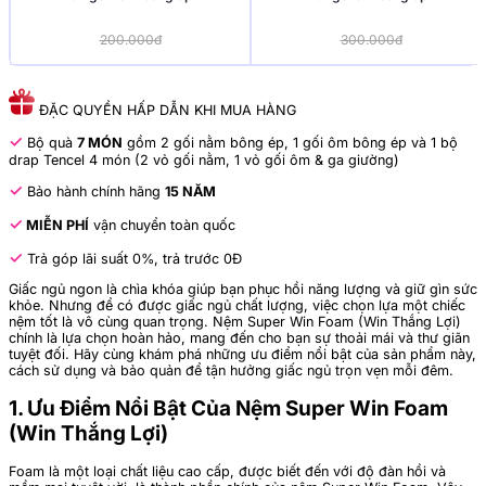
200.000đ
300.000đ
ĐẶC QUYỀN HẤP DẪN KHI MUA HÀNG
✓
Bộ quà
7 MÓN
gồm 2 gối nằm bông ép, 1 gối ôm bông ép và 1 bộ
drap Tencel 4 món (2 vỏ gối nằm, 1 vỏ gối ôm & ga giường)
✓
Bảo hành chính hãng
15 NĂM
✓
MIỄN PHÍ
vận chuyển toàn quốc
✓
Trả góp lãi suất 0%, trả trước 0Đ
Giấc ngủ ngon là chìa khóa giúp bạn phục hồi năng lượng và giữ gìn sức
khỏe. Nhưng để có được giấc ngủ chất lượng, việc chọn lựa một chiếc
nệm tốt là vô cùng quan trọng. Nệm Super Win Foam (Win Thắng Lợi)
chính là lựa chọn hoàn hảo, mang đến cho bạn sự thoải mái và thư giãn
tuyệt đối. Hãy cùng khám phá những ưu điểm nổi bật của sản phẩm này,
cách sử dụng và bảo quản để tận hưởng giấc ngủ trọn vẹn mỗi đêm.
1. Ưu Điểm Nổi Bật Của Nệm Super Win Foam
(Win Thắng Lợi)
Foam là một loại chất liệu cao cấp, được biết đến với độ đàn hồi và