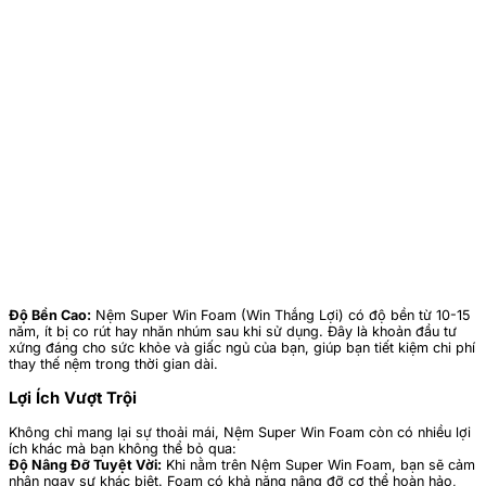
Độ Bền Cao:
Nệm Super Win Foam (Win Thắng Lợi) có độ bền từ 10-15
năm, ít bị co rút hay nhăn nhúm sau khi sử dụng. Đây là khoản đầu tư
xứng đáng cho sức khỏe và giấc ngủ của bạn, giúp bạn tiết kiệm chi phí
thay thế nệm trong thời gian dài.
Lợi Ích Vượt Trội
Không chỉ mang lại sự thoải mái, Nệm Super Win Foam còn có nhiều lợi
ích khác mà bạn không thể bỏ qua:
Độ Nâng Đỡ Tuyệt Vời:
Khi nằm trên Nệm Super Win Foam, bạn sẽ cảm
nhận ngay sự khác biệt. Foam có khả năng nâng đỡ cơ thể hoàn hảo,