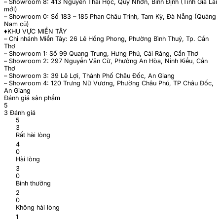
– Showroom 8: 413 Nguyễn Thái Học, Quy Nhơn, Bình Định (Tỉnh Gia Lai
mới)
– Showroom 0: Số 183 – 185 Phan Châu Trinh, Tam Kỳ, Đà Nẵng (Quảng
Nam cũ)
♦️KHU VỰC MIỀN TÂY
– Chi nhánh Miền Tây: 26 Lê Hồng Phong, Phường Bình Thuỷ, Tp. Cần
Thơ
– Showroom 1: Số 99 Quang Trung, Hưng Phú, Cái Răng, Cần Thơ
– Showroom 2: 297 Nguyễn Văn Cừ, Phường An Hòa, Ninh Kiều, Cần
Thơ
– Showroom 3: 39 Lê Lợi, Thành Phố Châu Đốc, An Giang
– Showroom 4: 120 Trưng Nữ Vương, Phường Châu Phú, TP Châu Đốc,
An Giang
Đánh giá sản phẩm
5
3 Đánh giá
5
3
Rất hài lòng
4
0
Hài lòng
3
0
Bình thường
2
0
Không hài lòng
1