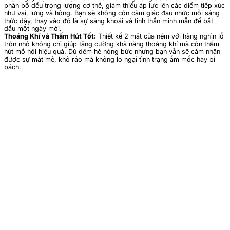
phân bổ đều trọng lượng cơ thể, giảm thiểu áp lực lên các điểm tiếp xúc
như vai, lưng và hông. Bạn sẽ không còn cảm giác đau nhức mỗi sáng
thức dậy, thay vào đó là sự sảng khoái và tinh thần minh mẫn để bắt
đầu một ngày mới.
Thoáng Khí và Thấm Hút Tốt:
Thiết kế 2 mặt của nệm với hàng nghìn lỗ
tròn nhỏ không chỉ giúp tăng cường khả năng thoáng khí mà còn thấm
hút mồ hôi hiệu quả. Dù đêm hè nóng bức nhưng bạn vẫn sẽ cảm nhận
được sự mát mẻ, khô ráo mà không lo ngại tình trạng ẩm mốc hay bí
bách.