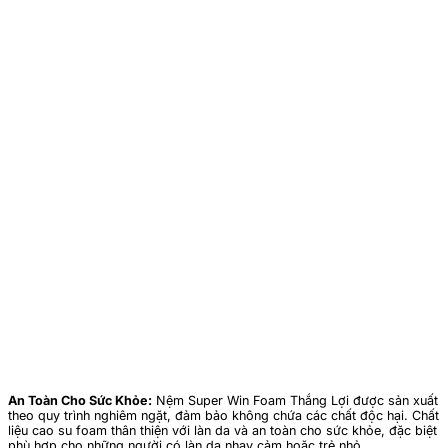
An Toàn Cho Sức Khỏe:
Nệm Super Win Foam Thắng Lợi được sản xuất
theo quy trình nghiêm ngặt, đảm bảo không chứa các chất độc hại. Chất
liệu cao su foam thân thiện với làn da và an toàn cho sức khỏe, đặc biệt
phù hợp cho những người có làn da nhạy cảm hoặc trẻ nhỏ