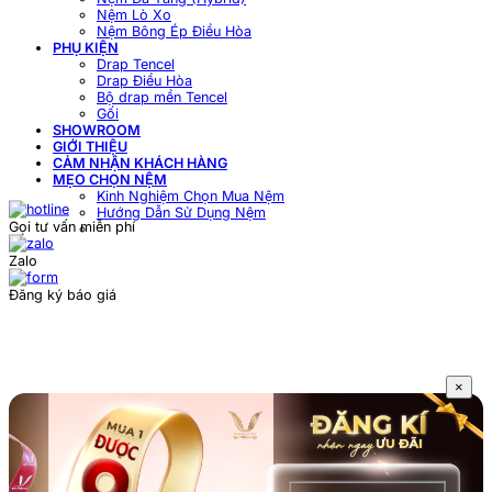
Nệm Lò Xo
Nệm Bông Ép Điều Hòa
PHỤ KIỆN
Drap Tencel
Drap Điều Hòa
Bộ drap mền Tencel
Gối
SHOWROOM
GIỚI THIỆU
CẢM NHẬN KHÁCH HÀNG
MẸO CHỌN NỆM
Kinh Nghiệm Chọn Mua Nệm
Hướng Dẫn Sử Dụng Nệm
Gọi tư vấn miễn phí
Zalo
Đăng ký báo giá
×