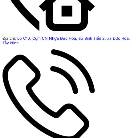
Địa chỉ:
Lô C10, Cụm CN Nhựa Đức Hòa, ấp Bình Tiền 2, xã Đức Hòa,
Tây Ninh