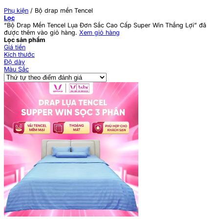
Phụ kiện
/
Bộ drap mền Tencel
Lọc
“Bộ Drap Mền Tencel Lụa Đơn Sắc Cao Cấp Super Win Thắng Lợi” đã
được thêm vào giỏ hàng.
Xem giỏ hàng
Lọc sản phẩm
Giá tiền
Kích thước
Độ dày
Màu Sắc