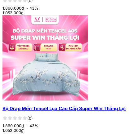
(0)
1.860.000₫
- 43%
1.052.000
₫
Bộ Drap Mền Tencel Lụa Cao Cấp Super Win Thắng Lợi
(0)
1.860.000₫
- 43%
1.052.000
₫