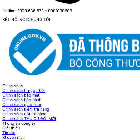
Hotline: 1900.636.579 - 0901090609
KẾT NỐI VỚI CHÚNG TÔI
Chính sách
Chính sách trả góp 0%
Chính sách bảo mật
Chính sách bảo hành
Chính sách giao hàng
Chính sách kiểm tra hàng
Chính sách đổi trả hàng
Chính sách THU CŨ ĐỔI MỚI
Thông tin công ty
Giới thiệu
Tin tức
Khuyến mãi