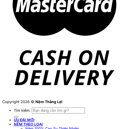
Copyright 2026 ©
Nệm Thắng Lợi
Tìm kiếm:
ƯU ĐÃI MỚI
NỆM THEO LOẠI
Nệm 100% Cao Su Thiên Nhiên