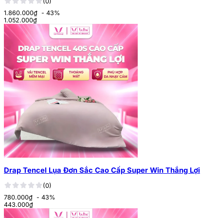
(0)
1.860.000₫
- 43%
1.052.000
₫
Drap Tencel Lụa Đơn Sắc Cao Cấp Super Win Thắng Lợi
(0)
780.000₫
- 43%
443.000
₫