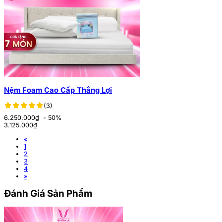
Nệm Foam Cao Cấp Thắng Lợi
(3)
6.250.000₫
- 50%
3.125.000
₫
«
1
2
3
4
»
Đánh Giá Sản Phẩm