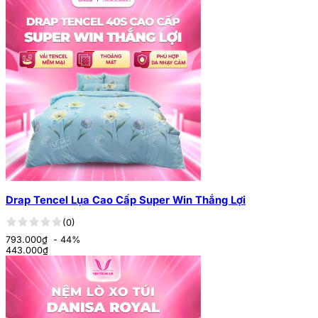
Drap Tencel Lụa Cao Cấp Super Win Thắng Lợi
(0)
793.000₫
- 44%
443.000
₫