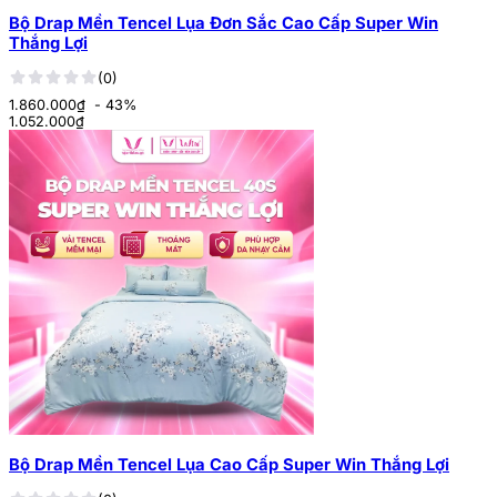
Bộ Drap Mền Tencel Lụa Đơn Sắc Cao Cấp Super Win
Thắng Lợi
(0)
1.860.000₫
- 43%
1.052.000
₫
Bộ Drap Mền Tencel Lụa Cao Cấp Super Win Thắng Lợi