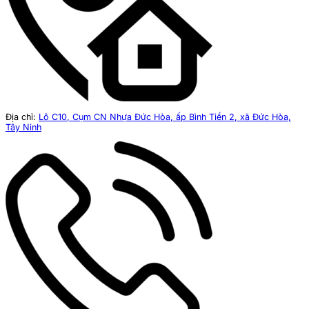
Địa chỉ:
Lô C10, Cụm CN Nhựa Đức Hòa, ấp Bình Tiền 2, xã Đức Hòa,
Tây Ninh