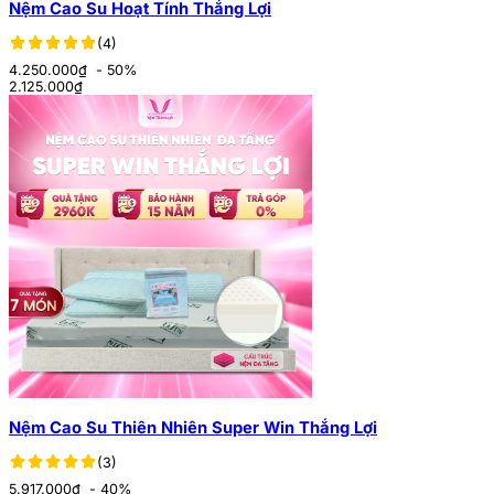
Nệm Cao Su Hoạt Tính Thắng Lợi
(4)
4.250.000₫
- 50%
2.125.000
₫
Nệm Cao Su Thiên Nhiên Super Win Thắng Lợi
(3)
5.917.000₫
- 40%