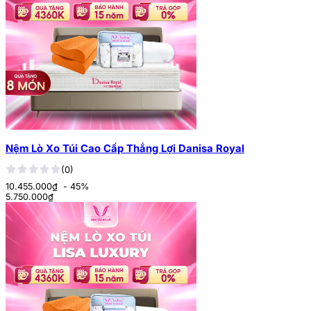
Nệm Lò Xo Túi Cao Cấp Thắng Lợi Danisa Royal
(0)
10.455.000₫
- 45%
5.750.000
₫