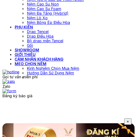
Nệm Cao Su Non
Nệm Cao Su Foam
Nệm Đa Tầng (Hybrid)
Nệm Lò Xo
Nệm Bông Ép Điều Hòa
PHỤ KIỆN
Drap Tencel
Drap Điều Hòa
Bộ drap mền Tencel
Gối
SHOWROOM
GIỚI THIỆU
CẢM NHẬN KHÁCH HÀNG
MẸO CHỌN NỆM
Kinh Nghiệm Chọn Mua Nệm
Hướng Dẫn Sử Dụng Nệm
Gọi tư vấn miễn phí
Zalo
Đăng ký báo giá
×