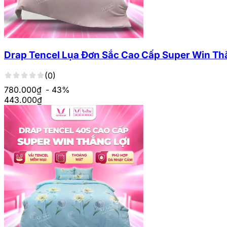
Drap Tencel Lụa Đơn Sắc Cao Cấp Super Win Th
(0)
780.000₫
- 43%
443.000
₫