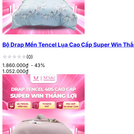
Bộ Drap Mền Tencel Lụa Cao Cấp Super Win Thắ
(0)
1.860.000₫
- 43%
1.052.000
₫