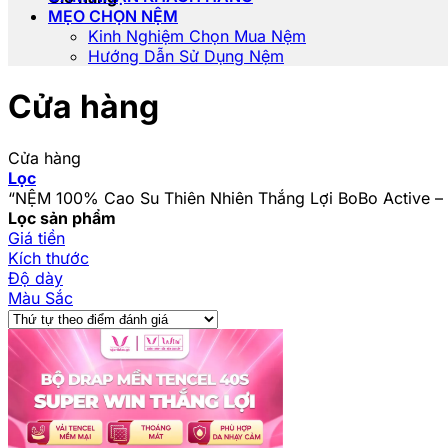
MẸO CHỌN NỆM
Kinh Nghiệm Chọn Mua Nệm
Hướng Dẫn Sử Dụng Nệm
Cửa hàng
Cửa hàng
Lọc
“NỆM 100% Cao Su Thiên Nhiên Thắng Lợi BoBo Active –
Lọc sản phẩm
Giá tiền
Kích thước
Độ dày
Màu Sắc