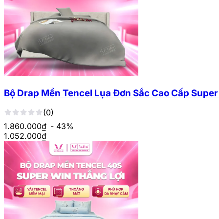
Bộ Drap Mền Tencel Lụa Đơn Sắc Cao Cấp Super
(0)
1.860.000₫
- 43%
1.052.000
₫