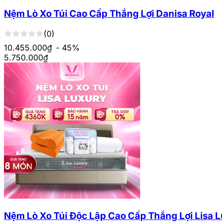
Nệm Lò Xo Túi Cao Cấp Thắng Lợi Danisa Royal
(0)
10.455.000₫
- 45%
5.750.000
₫
Nệm Lò Xo Túi Độc Lập Cao Cấp Thắng Lợi Lisa 