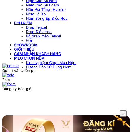
Nệm Cao Su Non
Nệm Cao Su Foam
Nệm Đa Tầng (Hybrid)
Nệm Lò Xo
Nệm Bông Ép Điều Hòa
PHỤ KIỆN
Drap Tencel
Drap Điều Hòa
Bộ drap mền Tencel
Gối
SHOWROOM
GIỚI THIỆU
CẢM NHẬN KHÁCH HÀNG
MẸO CHỌN NỆM
Kinh Nghiệm Chọn Mua Nệm
Hướng Dẫn Sử Dụng Nệm
Gọi tư vấn miễn phí
Zalo
Đăng ký báo giá
×