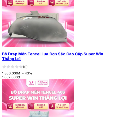
Bộ Drap Mền Tencel Lụa Đơn Sắc Cao Cấp Super Win
Thắng Lợi
(0)
1.860.000₫
- 43%
1.052.000
₫