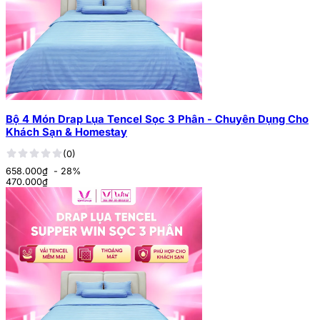
Bộ 4 Món Drap Lụa Tencel Sọc 3 Phân - Chuyên Dụng Cho
Khách Sạn & Homestay
(0)
658.000₫
- 28%
470.000
₫