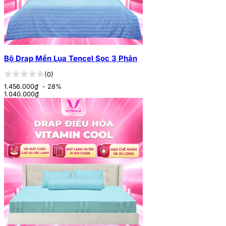
Bộ Drap Mền Lụa Tencel Sọc 3 Phân
(0)
1.456.000₫
- 28%
1.040.000
₫