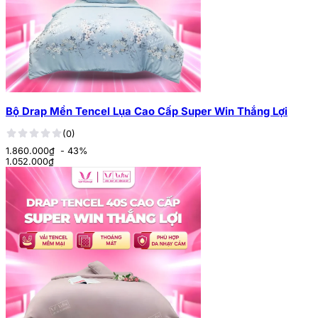
Bộ Drap Mền Tencel Lụa Cao Cấp Super Win Thắng Lợi
(0)
1.860.000₫
- 43%
1.052.000
₫