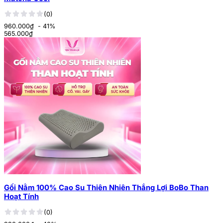
(0)
960.000₫
- 41%
565.000
₫
Gối Nằm 100% Cao Su Thiên Nhiên Thắng Lợi BoBo Than
Hoạt Tính
(0)