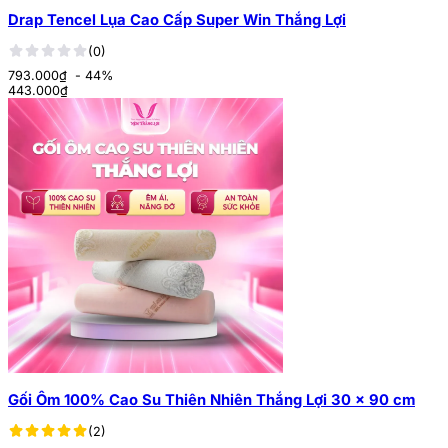
Drap Tencel Lụa Cao Cấp Super Win Thắng Lợi
(0)
793.000₫
- 44%
443.000
₫
Gối Ôm 100% Cao Su Thiên Nhiên Thắng Lợi 30 x 90 cm
(2)