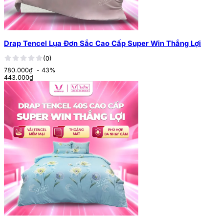
Drap Tencel Lụa Đơn Sắc Cao Cấp Super Win Thắng Lợi
(0)
780.000₫
- 43%
443.000
₫