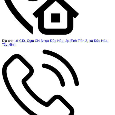
Địa chỉ:
Lô C10, Cụm CN Nhựa Đức Hòa, ấp Bình Tiền 2, xã Đức Hòa,
Tây Ninh