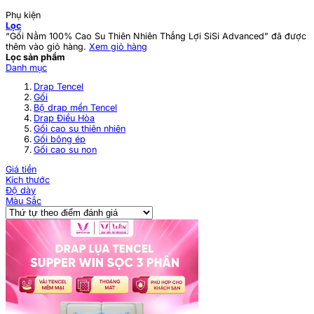
Phụ kiện
Lọc
“Gối Nằm 100% Cao Su Thiên Nhiên Thắng Lợi SiSi Advanced” đã được
thêm vào giỏ hàng.
Xem giỏ hàng
Lọc sản phẩm
Danh mục
Drap Tencel
Gối
Bộ drap mền Tencel
Drap Điều Hòa
Gối cao su thiên nhiên
Gối bông ép
Gối cao su non
Giá tiền
Kích thước
Độ dày
Màu Sắc