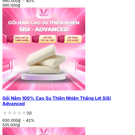
990.000₫
- 40%
590.000
₫
Gối Nằm 100% Cao Su Thiên Nhiên Thắng Lợi SiSi
Advanced
(0)
930.000₫
- 42%
535.000
₫