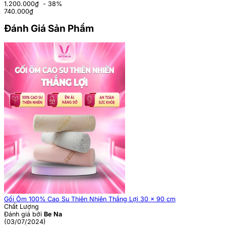
1.200.000₫
- 38%
740.000
₫
Đánh Giá Sản Phẩm
Gối Ôm 100% Cao Su Thiên Nhiên Thắng Lợi 30 x 90 cm
Chất Lượng
Đánh giá bởi
Be Na
(03/07/2024)