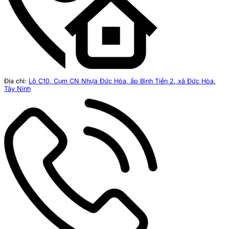
Địa chỉ:
Lô C10, Cụm CN Nhựa Đức Hòa, ấp Bình Tiền 2, xã Đức Hòa,
Tây Ninh