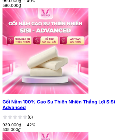
990.000₫
- 40%
590.000
₫
Gối Nằm 100% Cao Su Thiên Nhiên Thắng Lợi SiSi
Advanced
(0)
930.000₫
- 42%
535.000
₫