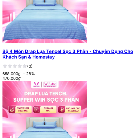
Bộ 4 Món Drap Lụa Tencel Sọc 3 Phân - Chuyên Dụng Cho
Khách Sạn & Homestay
(0)
658.000₫
- 28%
470.000
₫