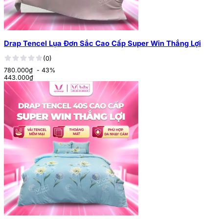
Drap Tencel Lụa Đơn Sắc Cao Cấp Super Win Thắng Lợi
(0)
780.000₫
- 43%
443.000
₫