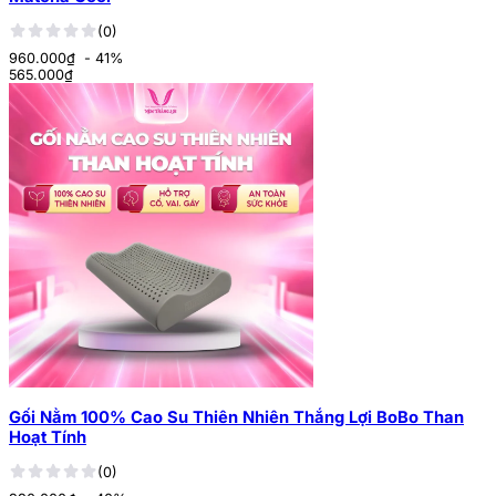
(0)
960.000₫
- 41%
565.000
₫
Gối Nằm 100% Cao Su Thiên Nhiên Thắng Lợi BoBo Than
Hoạt Tính
(0)