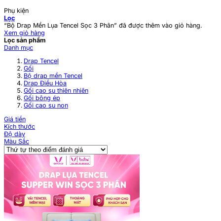
Phụ kiện
Lọc
“Bộ Drap Mền Lụa Tencel Sọc 3 Phân” đã được thêm vào giỏ hàng.
Xem giỏ hàng
Lọc sản phẩm
Danh mục
Drap Tencel
Gối
Bộ drap mền Tencel
Drap Điều Hòa
Gối cao su thiên nhiên
Gối bông ép
Gối cao su non
Giá tiền
Kích thước
Độ dày
Màu Sắc