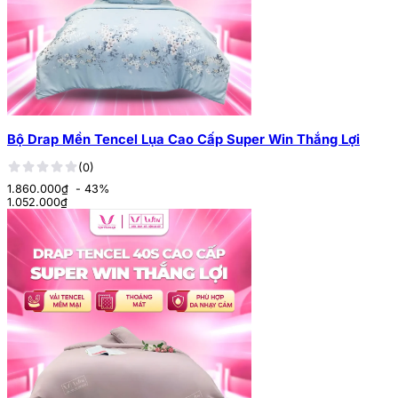
Bộ Drap Mền Tencel Lụa Cao Cấp Super Win Thắng Lợi
(0)
1.860.000₫
- 43%
1.052.000
₫