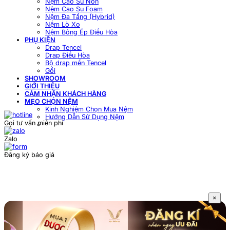
Nệm Cao Su Non
Nệm Cao Su Foam
Nệm Đa Tầng (Hybrid)
Nệm Lò Xo
Nệm Bông Ép Điều Hòa
PHỤ KIỆN
Drap Tencel
Drap Điều Hòa
Bộ drap mền Tencel
Gối
SHOWROOM
GIỚI THIỆU
CẢM NHẬN KHÁCH HÀNG
MẸO CHỌN NỆM
Kinh Nghiệm Chọn Mua Nệm
Hướng Dẫn Sử Dụng Nệm
Gọi tư vấn miễn phí
Zalo
Đăng ký báo giá
×