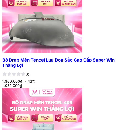
Bộ Drap Mền Tencel Lụa Đơn Sắc Cao Cấp Super Win
Thắng Lợi
(0)
1.860.000₫
- 43%
1.052.000
₫