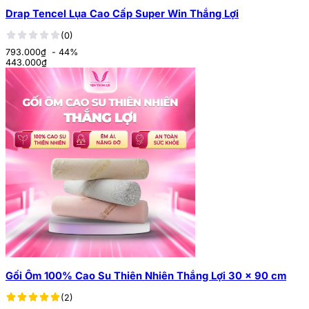
Drap Tencel Lụa Cao Cấp Super Win Thắng Lợi
(0)
793.000₫
- 44%
443.000
₫
Gối Ôm 100% Cao Su Thiên Nhiên Thắng Lợi 30 x 90 cm
(2)