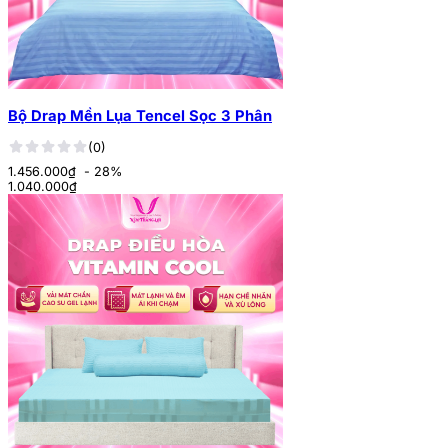
Bộ Drap Mền Lụa Tencel Sọc 3 Phân
(0)
1.456.000₫
- 28%
1.040.000
₫