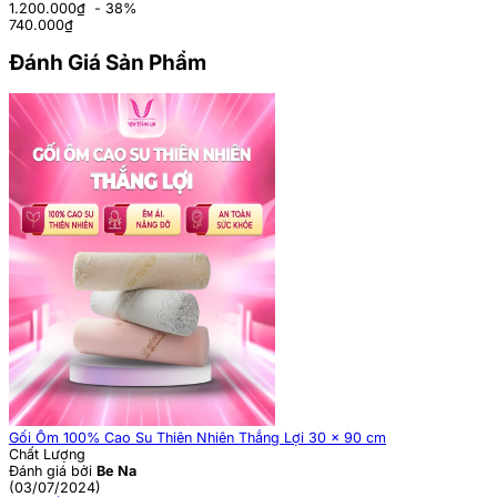
1.200.000₫
- 38%
740.000
₫
Đánh Giá Sản Phẩm
Gối Ôm 100% Cao Su Thiên Nhiên Thắng Lợi 30 x 90 cm
Chất Lượng
Đánh giá bởi
Be Na
(03/07/2024)